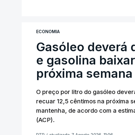
ECONOMIA
Gasóleo deverá 
e gasolina baixa
próxima semana
O preço por litro do gasóleo dever
recuar 12,5 cêntimos na próxima s
mantenha, de acordo com a estima
(ACP).
RTP
/
atualizado 7 Agosto 2026, 11:06