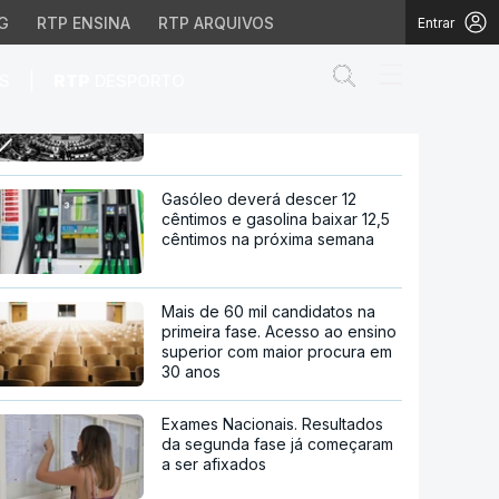
G
RTP ENSINA
RTP ARQUIVOS
Entrar
Abrir campo de
|
S
RTP
DESPORTO
Crise energética e lei laboral
hoje no debate quinzenal
te quinzenal
Gasóleo deverá descer 12
cêntimos e gasolina baixar 12,5
cêntimos na próxima semana
Mais de 60 mil candidatos na
primeira fase. Acesso ao ensino
superior com maior procura em
30 anos
Exames Nacionais. Resultados
da segunda fase já começaram
a ser afixados