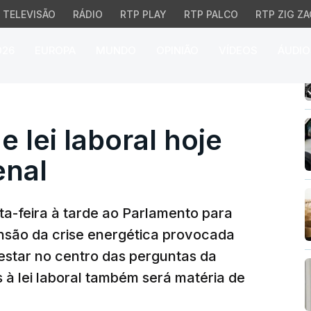
TELEVISÃO
RÁDIO
RTP PLAY
RTP PALCO
RTP ZIG ZA
026
EUROPA
MUNDO
OPINIÃO
VÍDEOS
ÁUDIO
lei laboral hoje no deba
e lei laboral hoje
enal
rta-feira à tarde ao Parlamento para
nsão da crise energética provocada
 estar no centro das perguntas da
 à lei laboral também será matéria de