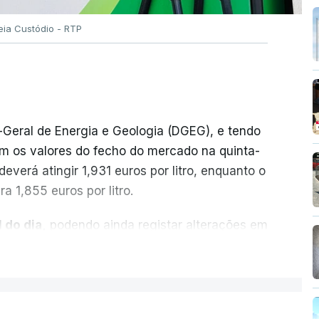
eia Custódio - RTP
-Geral de Energia e Geologia (DGEG), e tendo
m os valores do fecho do mercado na quinta-
everá atingir 1,931 euros por litro, enquanto o
a 1,855 euros por litro.
 do dia,
podendo ainda registar alterações em
cionais do petróleo, e o custo final na bomba
ER MAIS
ecimento, a marca e a localização.
sobre os Produtos Petrolíferos (ISP)