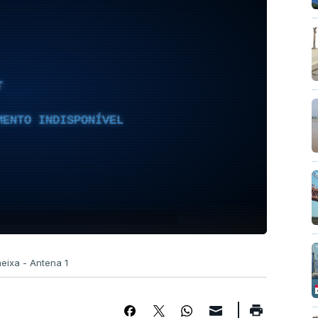
T
MENTO INDISPONÍVEL
eixa - Antena 1