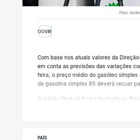
Foto: Andr
OUVIR
Com base nos atuais valores da Direção
em conta as previsões das variações co
feira, o preço médio do gasóleo simples d
da gasolina simples 95 deverá recuar par
A média final só ficará fechada ao final
função da evolução das cotações interna
V
poderá variar conforme o posto de abast
A atualização do desconto do Imposto 
PAÍS