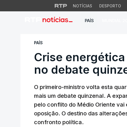
NOTÍCIAS
DESPORTO
PAÍS
MUNDIAL 2
Crise energética e 
PAÍS
Crise energética 
no debate quinz
O primeiro-ministro volta esta qua
mais um debate quinzenal. A expa
pelo conflito do Médio Oriente vai
oposição. O destino das alterações
confronto política.