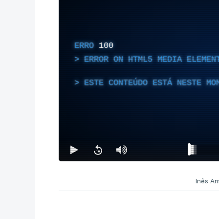
ERRO
100
ERROR ON HTML5 MEDIA ELEMEN
ESTE CONTEÚDO ESTÁ NESTE MO
Inês Am