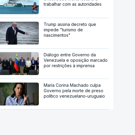
trabalhar com as autoridades
Trump assina decreto que
impede "turismo de
nascimentos"
Diálogo entre Governo da
Venezuela e oposição marcado
por restrições à imprensa
María Corina Machado culpa
Governo pela morte de preso
político venezuelano-uruguaio
Governo dinamarquês aplica
regras mais rígidas ao uso da IA
nas escolas