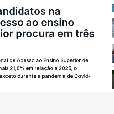
istos.
andidatos na
 redução extraordinária e temporária no ISP,
cesso ao ensino
preço dos combustíveis superior a 10
eços.
ior procura em três
erra no Irão, à tensão geopolítica no Médio
z, os preços dos combustíveis desceram
 e Teerão.
nal de Acesso ao Ensino Superior de
 as últimas semanas têm sido marcadas por
mais 21,8% em relação a 2025, o
verá ser revertida na próxima semana.
exceto durante a pandemia de Covid-
.