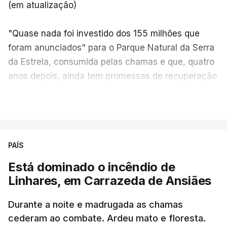
(em atualização)
"Quase nada foi investido dos 155 milhões que
foram anunciados" para o Parque Natural da Serra
da Estrela, consumida pelas chamas e que, quatro
anos depois, ainda tem promessas de recuperação
por cumprir.
VER MAIS
ERRO
100
PAÍS
ERROR ON HTML5 MEDIA ELEMENT
Está dominado o incêndio de
Linhares, em Carrazeda de Ansiães
ESTE CONTEÚDO ESTÁ NESTE
MOMENTO INDISPONÍVEL
Durante a noite e madrugada as chamas
cederam ao combate. Ardeu mato e floresta.