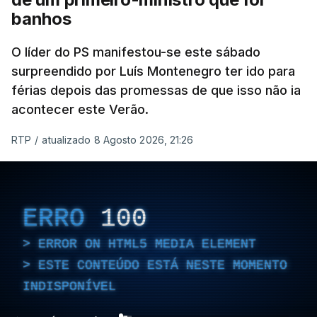
banhos
O líder do PS manifestou-se este sábado
surpreendido por Luís Montenegro ter ido para
férias depois das promessas de que isso não ia
acontecer este Verão.
RTP
/
atualizado 8 Agosto 2026, 21:26
ERRO
100
ERROR ON HTML5 MEDIA ELEMENT
ESTE CONTEÚDO ESTÁ NESTE MOMENTO
INDISPONÍVEL