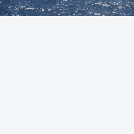
Foto: Autoridade Marítima Nacional
OUVIR
A Polícia Judiciária (PJ) apreendeu 421 quilos de
cocaína ao largo de Sines. O conjunto de fardos de
droga tinham acabado de ser lançados ao mar de
uma lancha rápida durante a perseguição.