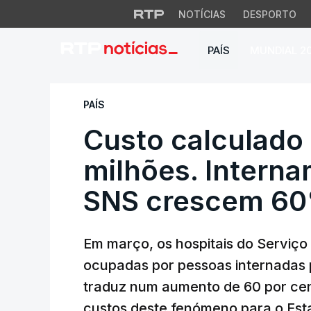
NOTÍCIAS
DESPORTO
PAÍS
MUNDIAL 2
Custo calculado e
PAÍS
Custo calculado
milhões. Interna
SNS crescem 6
Em março, os hospitais do Serviç
ocupadas por pessoas internadas 
traduz num aumento de 60 por cen
custos deste fenómeno para o Es