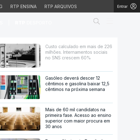
G
RTP ENSINA
RTP ARQUIVOS
Entrar
Abrir campo de
|
S
RTP
DESPORTO
 Internamentos sociai
Custo calculado em mais de 226
milhões. Internamentos sociais
no SNS crescem 60%
Gasóleo deverá descer 12
cêntimos e gasolina baixar 12,5
cêntimos na próxima semana
Mais de 60 mil candidatos na
primeira fase. Acesso ao ensino
superior com maior procura em
30 anos