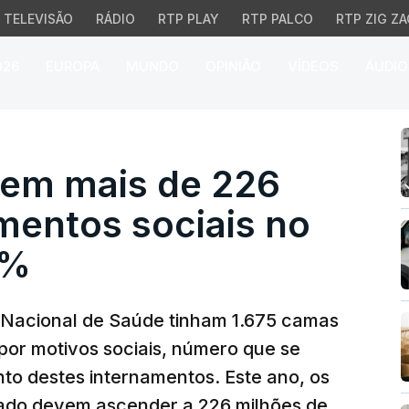
TELEVISÃO
RÁDIO
RTP PLAY
RTP PALCO
RTP ZIG ZA
026
EUROPA
MUNDO
OPINIÃO
VÍDEOS
ÁUDIO
m mais de 226 milhões.
 em mais de 226
mentos sociais no
0%
o Nacional de Saúde tinham 1.675 camas
por motivos sociais, número que se
to destes internamentos. Este ano, os
tado devem ascender a 226 milhões de