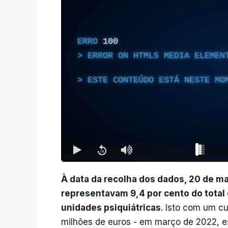
ERRO
100
ERROR ON HTML5 MEDIA ELEMEN
ESTE CONTEÚDO ESTÁ NESTE MO
À data da recolha dos dados, 20 de ma
representavam 9,4 por cento do total
unidades psiquiátricas
. Isto com um c
milhões de euros - em março de 2022, es