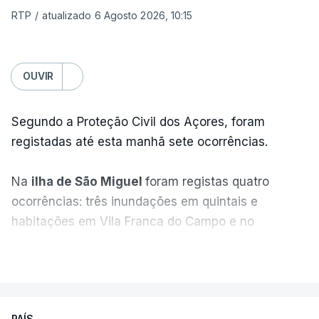
RTP
/
atualizado 6 Agosto 2026, 10:15
OUVIR
Segundo a Proteção Civil dos Açores, foram
registadas até esta manhã sete ocorrências.
Na
ilha de São Miguel
foram registas quatro
ocorrências: três inundações em quintais e
habitações em Vila Franca do Campo e no
Nordeste uma inundação numa casa.
VER MAIS
Em
São Jorge
houve duas: na freguesia da
Urzelina, no concelho de Velas, foi registada uma
PAÍS