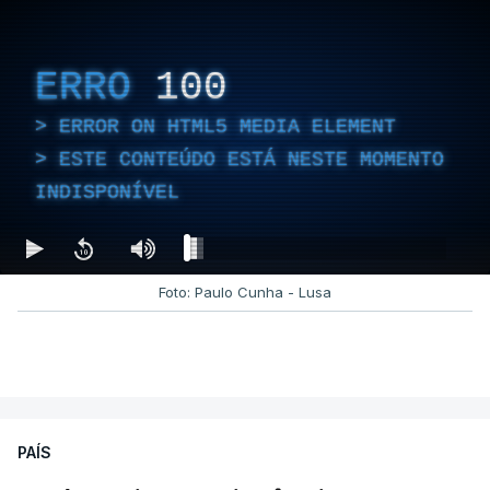
ERRO
100
ERROR ON HTML5 MEDIA ELEMENT
ESTE CONTEÚDO ESTÁ NESTE MOMENTO
INDISPONÍVEL
Foto: Paulo Cunha - Lusa
PAÍS