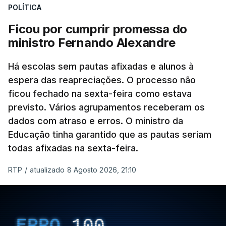
POLÍTICA
Ficou por cumprir promessa do
ERRO
100
ministro Fernando Alexandre
ERROR ON HTML5 MEDIA ELEMENT
Há escolas sem pautas afixadas e alunos à
ESTE CONTEÚDO ESTÁ NESTE
espera das reapreciações. O processo não
MOMENTO INDISPONÍVEL
ficou fechado na sexta-feira como estava
previsto. Vários agrupamentos receberam os
dados com atraso e erros. O ministro da
Educação tinha garantido que as pautas seriam
As autoridades canadianas estimam que vai levar
todas afixadas na sexta-feira.
dias ou semanas para controlar o fogo. Mais de
RTP
/
atualizado 8 Agosto 2026, 21:10
dois mil operacionais estão no terreno no combate
às chamas.
ERRO
100