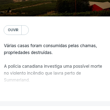
OUVIR
Várias casas foram consumidas pelas chamas,
propriedades destruídas.
A polícia canadiana investiga uma possível morte
no violento incêndio que lavra perto de
Summerland.
VER MAIS
Éum cenário de terror, descreve o primeiro-ministro
da Columbia Britânica, David Iby.