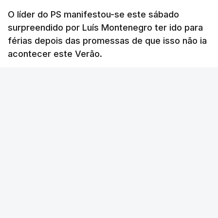
O líder do PS manifestou-se este sábado
surpreendido por Luís Montenegro ter ido para
férias depois das promessas de que isso não ia
acontecer este Verão.
RTP
/
atualizado 8 Agosto 2026, 21:26
ERRO
100
ERROR ON HTML5 MEDIA ELEMENT
ESTE CONTEÚDO ESTÁ NESTE MOMENTO
INDISPONÍVEL