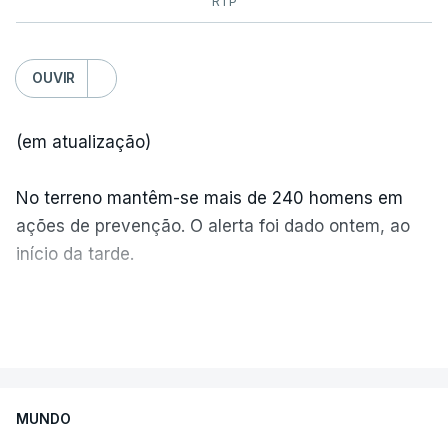
RTP
OUVIR
(em atualização)
No terreno mantêm-se mais de 240 homens em
ações de prevenção. O alerta foi dado ontem, ao
início da tarde.
Mais de 20 mil pessoas foram retiradas de casa
VER MAIS
por causa dos violentos incêndios no Canadá
MUNDO