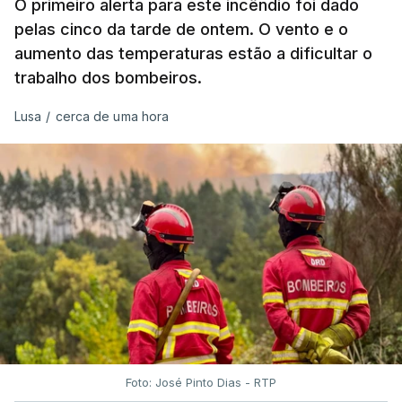
O primeiro alerta para este incêndio foi dado
pelas cinco da tarde de ontem. O vento e o
aumento das temperaturas estão a dificultar o
trabalho dos bombeiros.
ERRO
100
ERROR ON HTML5 MEDIA ELEMENT
Lusa
/
cerca de uma hora
ESTE CONTEÚDO ESTÁ NESTE
MOMENTO INDISPONÍVEL
O Chega considerou "de uma enorme gravidade" a
decisão do Presidente da República
de enviar para
o Tribunal Constitucional o decreto sobre retorno
de estrangeiros, sustentando tratar-se de "uma
irresponsabilidade".
Foto: José Pinto Dias - RTP