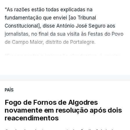
"As razões estão todas explicadas na
fundamentação que enviei [ao Tribunal
Constitucional], disse António José Seguro aos
jornalistas, no final da sua visita às Festas do Povo
de Campo Maior, distrito de Portalegre.
"Eu sou contra a imigração clandestina, é preciso
combater ferozmente a imigração ilegal,
VER MAIS
precisamos de regular a nossa imigração e
precisamos de defender as nossas fronteiras e
nada disto é incompatível com tratarmos com
PAÍS
dignidade as pessoas, designadamente menores e
Fogo de Fornos de Algodres
crianças", acrescentou.
novamente em resolução após dois
reacendimentos
António José Seguro mostrou dúvidas sobre se é
garantido o superior interesse da criança.