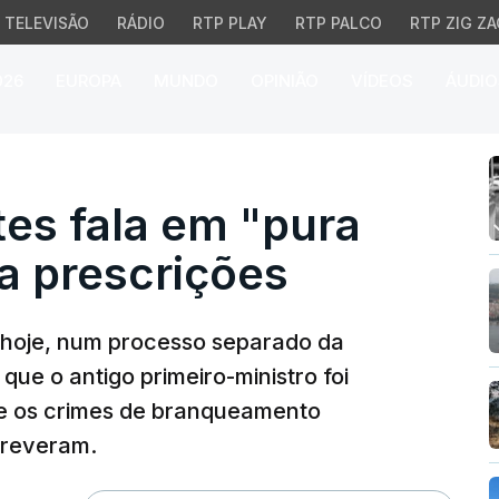
TELEVISÃO
RÁDIO
RTP PLAY
RTP PALCO
RTP ZIG ZA
026
EUROPA
MUNDO
OPINIÃO
VÍDEOS
ÁUDIO
 fala em "pura fantasia
es fala em "pura
ca prescrições
u hoje, num processo separado da
ue o antigo primeiro-ministro foi
ue os crimes de branqueamento
creveram.