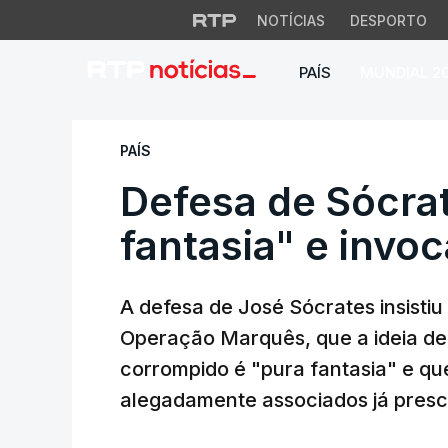
NOTÍCIAS
DESPORTO
PAÍS
MUNDIAL 2
Defesa de Sócrates
PAÍS
Defesa de Sócrat
fantasia" e invo
A defesa de José Sócrates insisti
Operação Marquês, que a ideia de q
corrompido é "pura fantasia" e q
alegadamente associados já pres