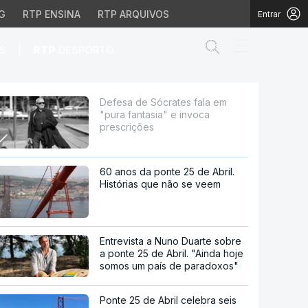
G
RTP ENSINA
RTP ARQUIVOS
Entrar
Abrir campo de
|
S
RTP
DESPORTO
" e invoca prescrições
Defesa de Sócrates fala em
"pura fantasia" e invoca
prescrições
60 anos da ponte 25 de Abril.
Histórias que não se veem
Entrevista a Nuno Duarte sobre
a ponte 25 de Abril. "Ainda hoje
somos um país de paradoxos"
Ponte 25 de Abril celebra seis