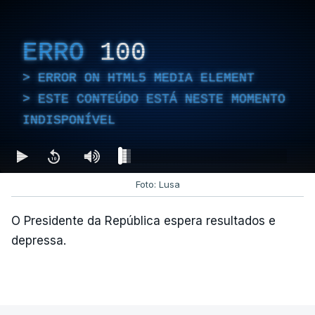
Empreiteiro que fez obras
na casa de Luís Neves
ERRO
100
também trabalhou para o
diretor financeiro da PJ
ERROR ON HTML5 MEDIA ELEMENT
atualizado 7 Agosto 2026, 14:26
ESTE CONTEÚDO ESTÁ NESTE MOMENTO
INDISPONÍVEL
Foto: Lusa
O Presidente da República espera resultados e
depressa.