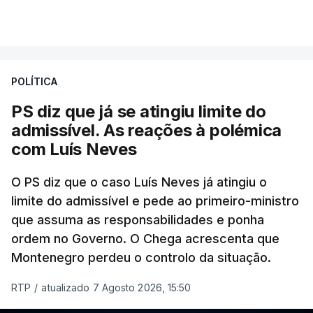
Portugal de que o diretor financeiro também tinha
VER MAIS
recorrido à Construbarcelos, tal como Luís Neves.
A Judiciária adianta ainda que não ordenou a
POLÍTICA
abertura de qualquer processo disciplinar, por não
ter qualquer elemento que indicie a realização
PS diz que já se atingiu limite do
dessas obras.
admissível. As reações à polémica
com Luís Neves
ARTIGOS RELACIONADOS
O PS diz que o caso Luís Neves já atingiu o
limite do admissível e pede ao primeiro-ministro
que assuma as responsabilidades e ponha
Empreiteiro da
Construbarcelos também
ordem no Governo. O Chega acrescenta que
fez obras na casa do diretor
Montenegro perdeu o controlo da situação.
financeiro da PJ
atualizado 7 Agosto 2026, 14:25
RTP
/
atualizado 7 Agosto 2026, 15:50