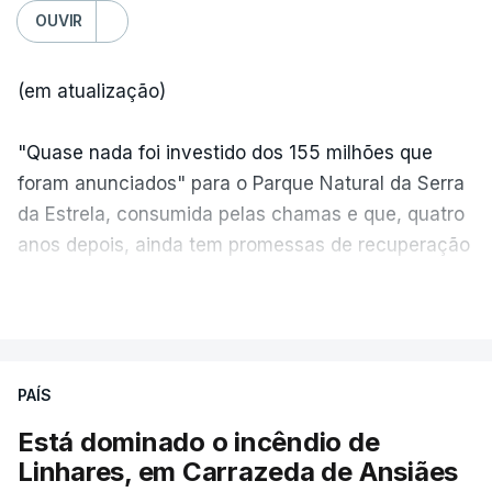
OUVIR
(em atualização)
"Quase nada foi investido dos 155 milhões que
foram anunciados" para o Parque Natural da Serra
da Estrela, consumida pelas chamas e que, quatro
anos depois, ainda tem promessas de recuperação
por cumprir.
VER MAIS
ERRO
100
PAÍS
ERROR ON HTML5 MEDIA ELEMENT
Está dominado o incêndio de
Linhares, em Carrazeda de Ansiães
ESTE CONTEÚDO ESTÁ NESTE