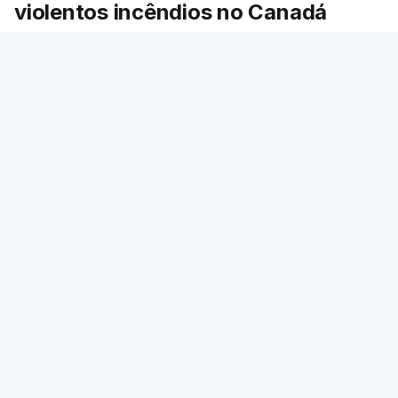
violentos incêndios no Canadá
Milhares de pessoas têm ordem de evacuação.
O governo da província declarou o estado de
emergência por causa de dezenas de incêndios
florestais que estão descontrolados.
RTP
/
9 Agosto 2026, 08:03