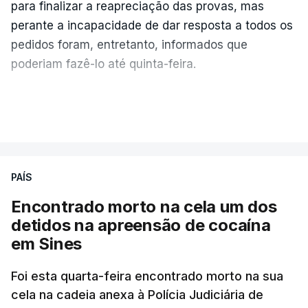
para finalizar a reapreciação das provas, mas
perante a incapacidade de dar resposta a todos os
pedidos foram, entretanto, informados que
poderiam fazê-lo até quinta-feira.
A intenção era que os resultados fossem
VER MAIS
publicados no dia seguinte (sexta-feira), o que
poderá não acontecer.
PAÍS
No domingo, estavam concluídos cerca de 50 por
cento dos mais de 20 mil pedidos de reapreciação,
Encontrado morto na cela um dos
mas Cristina Mota, porta-voz da Missão Escola
detidos na apreensão de cocaína
Pública, tem dúvidas de que o processo esteja
em Sines
concluído a tempo.
Foi esta quarta-feira encontrado morto na sua
cela na cadeia anexa à Polícia Judiciária de
"Durante o fim de semana e nos últimos dias,