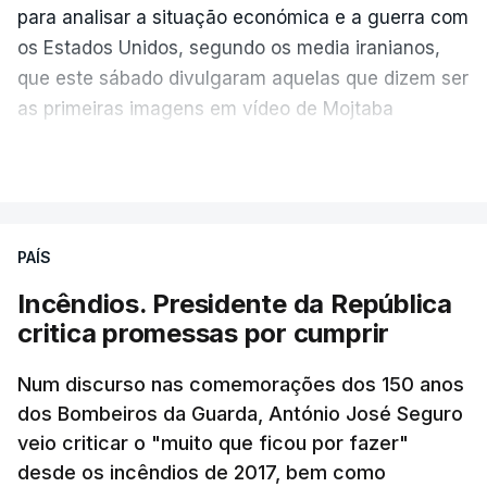
para analisar a situação económica e a guerra com
os Estados Unidos, segundo os media iranianos,
que este sábado divulgaram aquelas que dizem ser
as primeiras imagens em vídeo de Mojtaba
Khamenei desde o início da guerra.
VER MAIS
O vídeo de 12 segundos, sem aúdio, data ou local
de gravação, foi colocado pela agência de notícias
Mehr na rede social Telegram, como aquilo que
PAÍS
pode ser considerada uma resposta à imprensa
Incêndios. Presidente da República
israelita, que nos últimos tempos vem dando conta
critica promessas por cumprir
de que o líder supremo iraniano estará em estado
crítico na sequência do bombardeamento que no
Num discurso nas comemorações dos 150 anos
último dia de fevereiro passado matou o pai, o
dos Bombeiros da Guarda, António José Seguro
ayatollah Ali Khamenei, e outros membros da
veio criticar o "muito que ficou por fazer"
família.
desde os incêndios de 2017, bem como