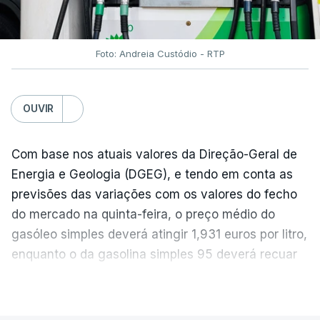
Foto: Andreia Custódio - RTP
OUVIR
Com base nos atuais valores da Direção-Geral de
Energia e Geologia (DGEG), e tendo em conta as
previsões das variações com os valores do fecho
do mercado na quinta-feira, o preço médio do
gasóleo simples deverá atingir 1,931 euros por litro,
enquanto o da gasolina simples 95 deverá recuar
para 1,855 euros por litro.
VER MAIS
A média final só ficará fechada ao final do dia,