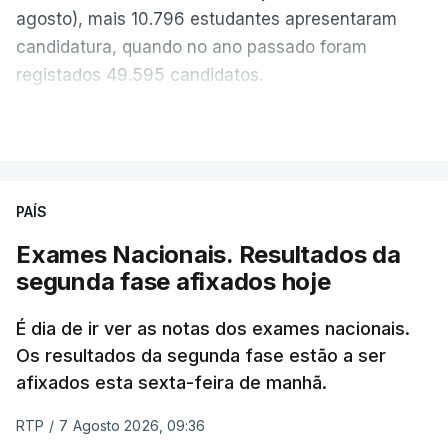
agosto), mais 10.796 estudantes apresentaram
candidatura, quando no ano passado foram
registados 49.595 candidatos.
"Os resultados da 1ª fase do concurso nacional de
VER MAIS
acesso mostram que em 2026 se registou o
número mais elevado de candidatos nos últimos 30
anos, exceto nos anos da pandemia de Covid-19,
PAÍS
durante os quais foram adotadas regras
Exames Nacionais. Resultados da
excecionais para a conclusão do ensino
segunda fase afixados hoje
secundário e para a utilização de exames
nacionais como provas de ingresso", refere o
É dia de ir ver as notas dos exames nacionais.
Ministério da Educação, Ciência e Inovação (MECI)
Os resultados da segunda fase estão a ser
em comunicado.
afixados esta sexta-feira de manhã.
O MECI salienta que, sendo afixados hoje os
RTP
/
7 Agosto 2026, 09:36