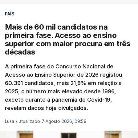
podendo ainda registar alterações em função da
evolução das cotações internacionais do petróleo,
PAÍS
e o custo final na bomba poderá variar conforme o
Mais de 60 mil candidatos na
posto de abastecimento, a marca e a localização.
primeira fase. Acesso ao ensino
superior com maior procura em três
A atualização do desconto do Imposto sobre os
décadas
Produtos Petrolíferos (ISP) também poderá
alterar os valores previstos.
A primeira fase do Concurso Nacional de
Acesso ao Ensino Superior de 2026 registou
O Governo comprometeu-se a aplicar uma redução
60.391 candidatos, mais 21,8% em relação a
extraordinária e temporária no ISP, sempre que se
2025, o número mais elevado desde 1996,
verifique um aumento do preço dos combustíveis
exceto durante a pandemia de Covid-19,
superior a 10 cêntimos, para mitigar a escalada de
revelam dados hoje divulgados.
preços.
Lusa
/
atualizado 7 Agosto 2026, 09:59
Depois de uma subida inicial devido à guerra no
Irão, à tensão geopolítica no Médio Oriente e ao