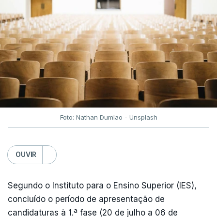
fecho do estreito de Ormuz, os preços dos
combustíveis desceram durante o cessar-fogo
entre Washington e Teerão.
No entanto, com o retomar do conflito, as últimas
semanas têm sido marcadas por uma subida
acentuada, tendência que deverá ser revertida na
próxima semana.
Foto: Nathan Dumlao - Unsplash
c/Lusa
OUVIR
Segundo o Instituto para o Ensino Superior (IES),
concluído o período de apresentação de
candidaturas à 1.ª fase (20 de julho a 06 de