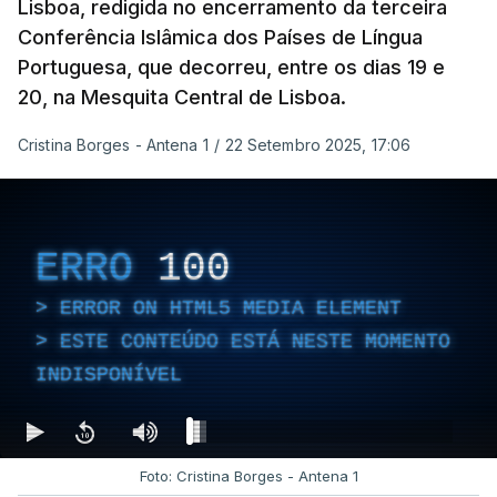
Lisboa, redigida no encerramento da terceira
Conferência Islâmica dos Países de Língua
Portuguesa, que decorreu, entre os dias 19 e
20, na Mesquita Central de Lisboa.
Cristina Borges - Antena 1
/
22 Setembro 2025, 17:06
ERRO
100
ERROR ON HTML5 MEDIA ELEMENT
ESTE CONTEÚDO ESTÁ NESTE MOMENTO
INDISPONÍVEL
Foto: Cristina Borges - Antena 1