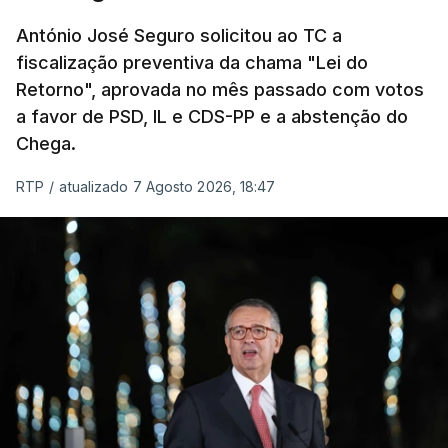
um passo na direção certa", argumenta o
António José Seguro solicitou ao TC a
Presidente da República.
fiscalização preventiva da chama "Lei do
Retorno", aprovada no mês passado com votos
Assegurar que "ninguém é
a favor de PSD, IL e CDS-PP e a abstenção do
prejudicado"
Chega.
RTP
/
atualizado 7 Agosto 2026, 18:47
O Preisdente deixa, no entanto, deixa alguns
avisos:
uma reforma desta dimensão "deve ter
como primeiro critério a proteção das pessoas"
e "nenhum processo de simplificação pode
traduzir-se numa diminuição da proteção
social".
António José Seguro vinca que se
deverá
assegurar que "ninguém é prejudicado face à