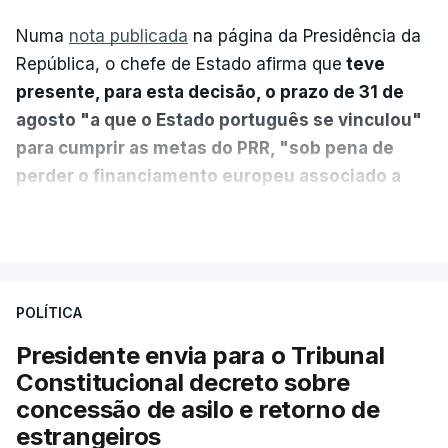
Numa
nota publicada
na página da Presidência da
República, o chefe de Estado afirma que
teve
presente, para esta decisão, o prazo de 31 de
agosto "a que o Estado português se vinculou"
para cumprir as metas do PRR, "sob pena de
perder o financiamento europeu associado a
essa reforma específica".
VER MAIS
António José Seguro entende que a reforma reúne
treze apoios sociais "num só" e pretende "tornar o
POLÍTICA
sistema mais simples, mais justo e transparente".
Presidente envia para o Tribunal
"Sempre que seja possível reduzir burocracias,
Constitucional decreto sobre
eliminar sobreposições e garantir que os apoios
concessão de asilo e retorno de
chegam a quem mais necessita, estaremos a dar
estrangeiros