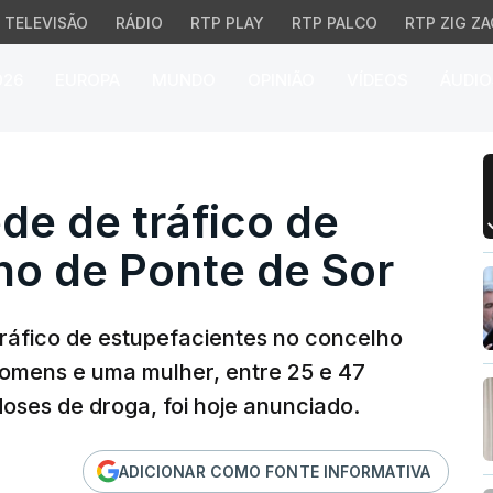
TELEVISÃO
RÁDIO
RTP PLAY
RTP PALCO
RTP ZIG ZA
026
EUROPA
MUNDO
OPINIÃO
VÍDEOS
ÁUDIO
 de tráfico de droga no
de de tráfico de
ho de Ponte de Sor
áfico de estupefacientes no concelho
homens e uma mulher, entre 25 e 47
oses de droga, foi hoje anunciado.
ADICIONAR COMO FONTE INFORMATIVA