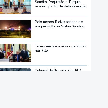
Saudita, Paquistão e Turquia
assinam pacto de defesa mútua
Pelo menos 11 civis feridos em
ataque Huthi na Arábia Saudita
Trump nega escassez de armas
nos EUA
Tribunal de Recurso dos EUA
bloqueia projeto de Trump para
salão de baile
"O rosto foi desfigurado".
Regime talibã inaugurou uma
nova era de mulheres
assassinadas