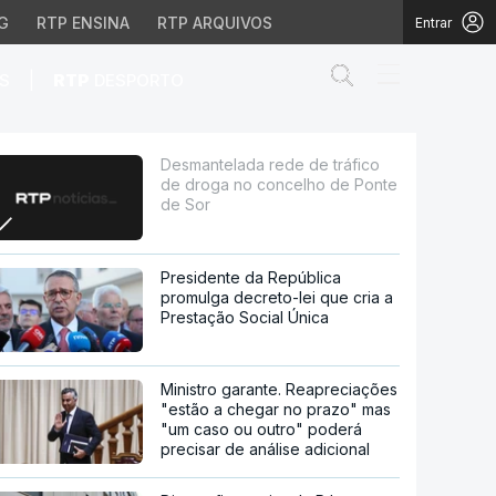
G
RTP ENSINA
RTP ARQUIVOS
Entrar
Abrir campo de
|
S
RTP
DESPORTO
 concelho de Ponte de 
Desmantelada rede de tráfico
de droga no concelho de Ponte
de Sor
Presidente da República
promulga decreto-lei que cria a
Prestação Social Única
Ministro garante. Reapreciações
"estão a chegar no prazo" mas
"um caso ou outro" poderá
precisar de análise adicional