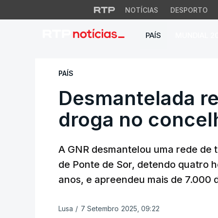
NOTÍCIAS
DESPORTO
PAÍS
MUNDIAL 2
Desmantelada rede
PAÍS
Desmantelada re
droga no concel
A GNR desmantelou uma rede de tr
de Ponte de Sor, detendo quatro 
anos, e apreendeu mais de 7.000 d
Lusa
/
7 Setembro 2025, 09:22