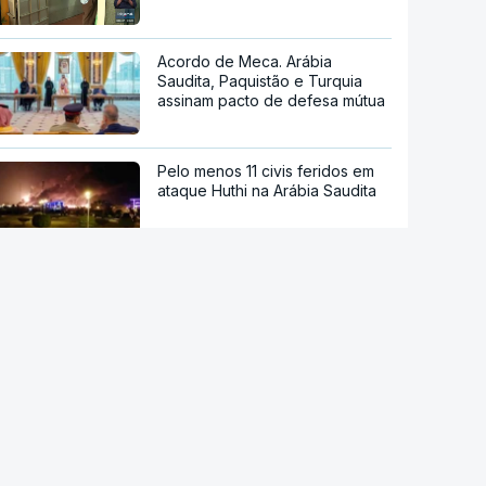
Acordo de Meca. Arábia
Saudita, Paquistão e Turquia
assinam pacto de defesa mútua
Pelo menos 11 civis feridos em
ataque Huthi na Arábia Saudita
Trump nega escassez de armas
nos EUA
Tribunal de Recurso dos EUA
bloqueia projeto de Trump para
salão de baile