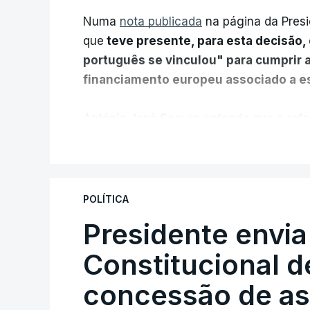
Numa
nota publicada
na página da Presi
que
teve presente, para esta decisão, 
português se vinculou" para cumprir 
financiamento europeu associado a es
António José Seguro entende que a refo
pretende "tornar o sistema mais simples,
V
"Sempre que seja possível reduzir burocr
os apoios chegam a quem mais necessit
POLÍTICA
certa", argumenta o Presidente da Repúb
Presidente envia
Constitucional d
Assegurar que "ninguém é p
concessão de asi