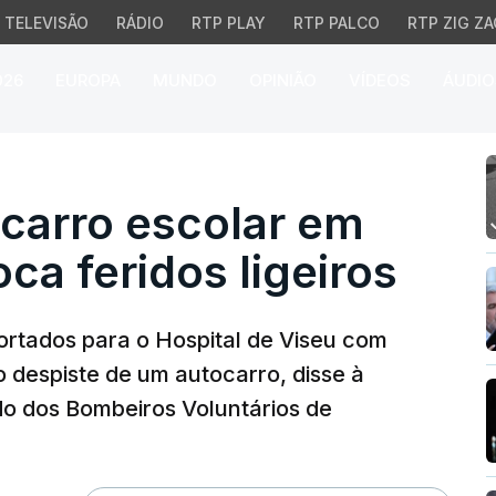
TELEVISÃO
RÁDIO
RTP PLAY
RTP PALCO
RTP ZIG ZA
026
EUROPA
MUNDO
OPINIÃO
VÍDEOS
ÁUDIO
rro escolar em Mangual
ocarro escolar em
a feridos ligeiros
ortados para o Hospital de Viseu com
o despiste de um autocarro, disse à
o dos Bombeiros Voluntários de