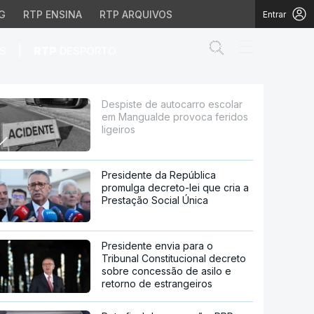
G
RTP ENSINA
RTP ARQUIVOS
Entrar
Abrir campo de
|
S
RTP
DESPORTO
de provoca feridos lige
Despiste de autocarro escolar
em Mangualde provoca feridos
ligeiros
Presidente da República
promulga decreto-lei que cria a
Prestação Social Única
Presidente envia para o
Tribunal Constitucional decreto
sobre concessão de asilo e
retorno de estrangeiros