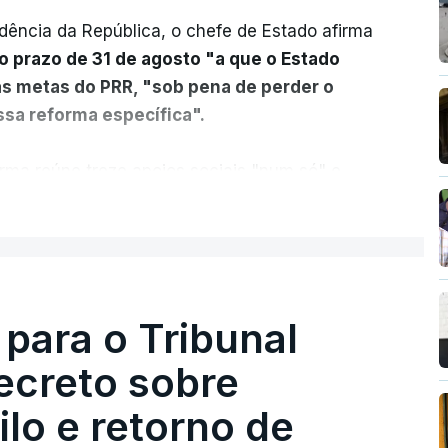
dência da República, o chefe de Estado afirma
o prazo de 31 de agosto "a que o Estado
as metas do PRR, "sob pena de perder o
sa reforma específica".
rma reúne treze apoios sociais "num só" e
 mais justo e transparente".
ER MAIS
acias, eliminar sobreposições e garantir que
a, estaremos a dar um passo na direção
lica.
 para o Tribunal
ecreto sobre
rejudicado"
lo e retorno de