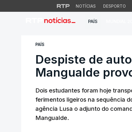
NOTÍCIAS
DESPORTO
PAÍS
MUNDIAL 2
Despiste de autoca
PAÍS
Despiste de aut
Mangualde provoc
Dois estudantes foram hoje transp
ferimentos ligeiros na sequência d
agência Lusa o adjunto do comand
Mangualde.