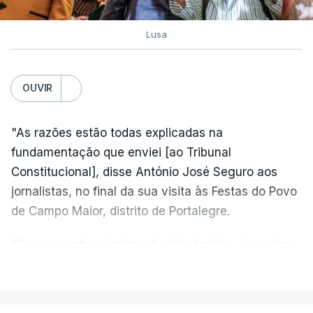
Lusa
OUVIR
"As razões estão todas explicadas na
fundamentação que enviei [ao Tribunal
Constitucional], disse António José Seguro aos
jornalistas, no final da sua visita às Festas do Povo
de Campo Maior, distrito de Portalegre.
"Eu sou contra a imigração clandestina, é preciso
combater ferozmente a imigração ilegal,
VER MAIS
precisamos de regular a nossa imigração e
precisamos de defender as nossas fronteiras e