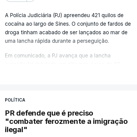
A Polícia Judiciária (PJ) apreendeu 421 quilos de
cocaína ao largo de Sines. O conjunto de fardos de
droga tinham acabado de ser lançados ao mar de
uma lancha rápida durante a perseguição.
Em comunicado, a PJ avança que a lancha
suspeita foi detetada em alto mar, cerca de 60
milhas náuticas ao largo de Sines.
VER MAIS
A apreensão aconteceu na tarde desta sexta-feira,
desencadeando uma ação de prevenção
POLÍTICA
desencadeada pela Polícia Judiciária, em
PR defende que é preciso
articulação com a Marinha, a Autoridade Marítima
"combater ferozmente a imigração
Nacional e a Força Aérea.
ilegal"
O ano de 2026 tem sido um ano de recordes: foi