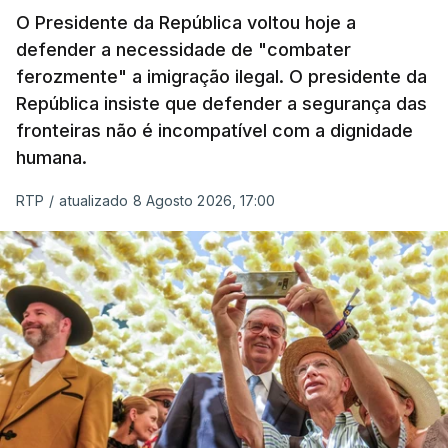
O Presidente da República voltou hoje a
apreendida mais cocaína até ao momento de que
defender a necessidade de "combater
em todo o ano de 2025.
ferozmente" a imigração ilegal. O presidente da
A ação de prevenção visa a deteção em alto mar
República insiste que defender a segurança das
de embarcações de alta velocidade (EAV) que
fronteiras não é incompatível com a dignidade
humana.
utilizam a costa nacional para o tráfico de droga.
RTP
/
atualizado 8 Agosto 2026, 17:00
c/ Lusa