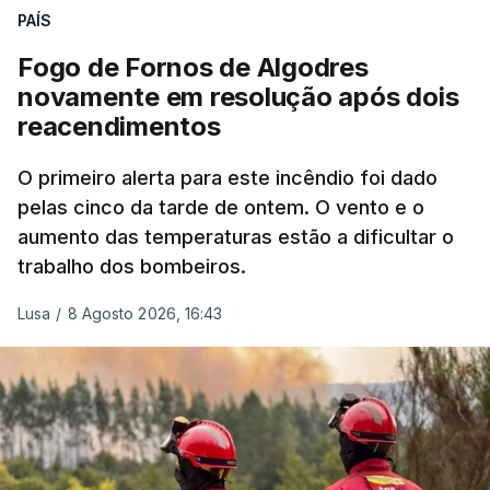
nada disto é incompatível com tratarmos com
PAÍS
dignidade as pessoas, designadamente menores e
Fogo de Fornos de Algodres
crianças", acrescentou.
novamente em resolução após dois
reacendimentos
António José Seguro mostrou dúvidas sobre se é
garantido o superior interesse da criança.
O primeiro alerta para este incêndio foi dado
pelas cinco da tarde de ontem. O vento e o
aumento das temperaturas estão a dificultar o
trabalho dos bombeiros.
ERRO
100
ERROR ON HTML5 MEDIA ELEMENT
Lusa
/
8 Agosto 2026, 16:43
ESTE CONTEÚDO ESTÁ NESTE
MOMENTO INDISPONÍVEL
O Chega considerou "de uma enorme gravidade" a