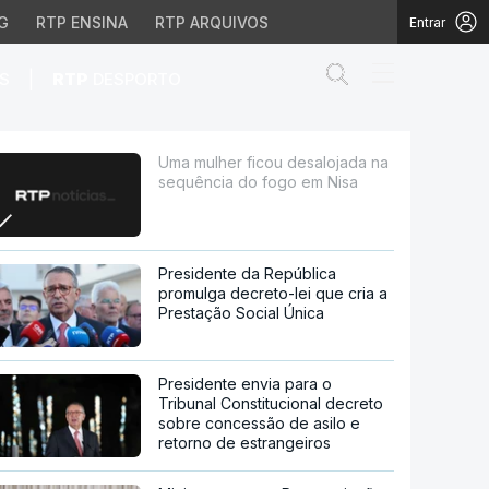
G
RTP ENSINA
RTP ARQUIVOS
Entrar
Abrir campo de
|
S
RTP
DESPORTO
a do fogo em Nisa
Uma mulher ficou desalojada na
sequência do fogo em Nisa
Presidente da República
promulga decreto-lei que cria a
Prestação Social Única
Presidente envia para o
Tribunal Constitucional decreto
sobre concessão de asilo e
retorno de estrangeiros