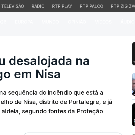
TELEVISÃO
RÁDIO
RTP PLAY
RTP PALCO
RTP ZIG ZA
026
EUROPA
MUNDO
OPINIÃO
VÍDEOS
ÁUDIO
desalojada na sequênci
u desalojada na
go em Nisa
na sequência do incêndio que está a
lho de Nisa, distrito de Portalegre, e já
 aldeia, segundo fontes da Proteção