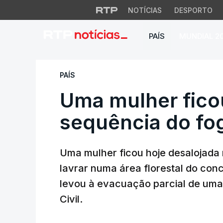
NOTÍCIAS
DESPORTO
PAÍS
MUNDIAL 2
Uma mulher ficou 
PAÍS
Uma mulher fico
sequência do fo
Uma mulher ficou hoje desalojada 
lavrar numa área florestal do conce
levou à evacuação parcial de uma
Civil.