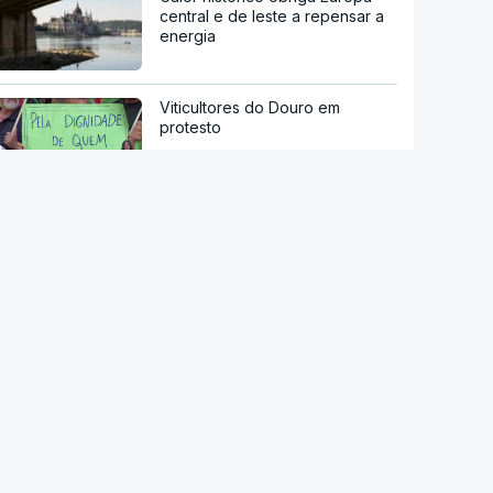
central e de leste a repensar a
energia
Viticultores do Douro em
protesto
Há "capacidade para
acomodar". Carris não reforça
Cais do Sodré apesar de corte
no Metro de Lisboa
Câmara da Sertã aponta
situação "muito difícil" da EN2
em Pedrógão Pequeno
Acordo de Meca. Arábia
Saudita, Paquistão e Turquia
assinam pacto de defesa mútua