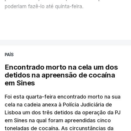
poderiam fazê-lo até quinta-feira.
A intenção era que os resultados fossem
VER MAIS
publicados no dia seguinte (sexta-feira), o que
poderá não acontecer.
PAÍS
No domingo, estavam concluídos cerca de 50 por
cento dos mais de 20 mil pedidos de reapreciação,
Encontrado morto na cela um dos
mas Cristina Mota, porta-voz da Missão Escola
detidos na apreensão de cocaína
Pública, tem dúvidas de que o processo esteja
em Sines
concluído a tempo.
Foi esta quarta-feira encontrado morto na sua
cela na cadeia anexa à Polícia Judiciária de
"Durante o fim de semana e nos últimos dias,
Lisboa um dos três detidos da operação da PJ
apercebamo-nos que ainda estão a ser
em Sines na qual foram apreendidas cinco
convocados professores para reapreciações"
,
toneladas de cocaína. As circunstâncias da
disse a professora à agência Lusa.
"Será