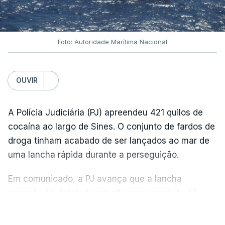
Foto: Autoridade Marítima Nacional
OUVIR
A Polícia Judiciária (PJ) apreendeu 421 quilos de
cocaína ao largo de Sines. O conjunto de fardos de
droga tinham acabado de ser lançados ao mar de
uma lancha rápida durante a perseguição.
Em comunicado, a PJ avança que a lancha
suspeita foi detetada em alto mar, cerca de 60
milhas náuticas ao largo de Sines.
VER MAIS