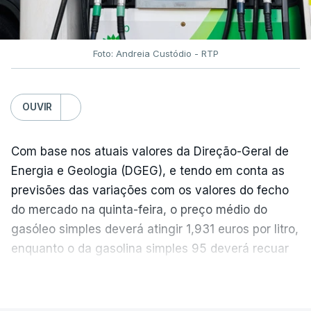
Foto: Andreia Custódio - RTP
OUVIR
Com base nos atuais valores da Direção-Geral de
Energia e Geologia (DGEG), e tendo em conta as
previsões das variações com os valores do fecho
do mercado na quinta-feira, o preço médio do
gasóleo simples deverá atingir 1,931 euros por litro,
enquanto o da gasolina simples 95 deverá recuar
para 1,855 euros por litro.
VER MAIS
A média final só ficará fechada ao final do dia,