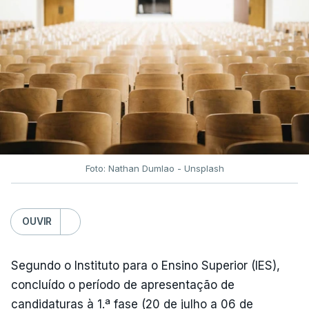
fecho do estreito de Ormuz, os preços dos
combustíveis desceram durante o cessar-fogo
entre Washington e Teerão.
No entanto, com o retomar do conflito, as últimas
semanas têm sido marcadas por uma subida
acentuada, tendência que deverá ser revertida na
próxima semana.
Foto: Nathan Dumlao - Unsplash
c/Lusa
OUVIR
Segundo o Instituto para o Ensino Superior (IES),
concluído o período de apresentação de
candidaturas à 1.ª fase (20 de julho a 06 de