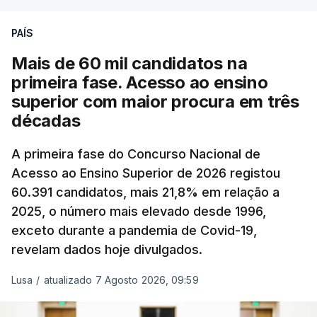
podendo ainda registar alterações em função da
evolução das cotações internacionais do petróleo,
PAÍS
e o custo final na bomba poderá variar conforme o
Mais de 60 mil candidatos na
posto de abastecimento, a marca e a localização.
primeira fase. Acesso ao ensino
superior com maior procura em três
A atualização do desconto do Imposto sobre os
décadas
Produtos Petrolíferos (ISP) também poderá
alterar os valores previstos.
A primeira fase do Concurso Nacional de
Acesso ao Ensino Superior de 2026 registou
O Governo comprometeu-se a aplicar uma redução
60.391 candidatos, mais 21,8% em relação a
extraordinária e temporária no ISP, sempre que se
2025, o número mais elevado desde 1996,
verifique um aumento do preço dos combustíveis
exceto durante a pandemia de Covid-19,
superior a 10 cêntimos, para mitigar a escalada de
revelam dados hoje divulgados.
preços.
Lusa
/
atualizado 7 Agosto 2026, 09:59
Depois de uma subida inicial devido à guerra no
Irão, à tensão geopolítica no Médio Oriente e ao