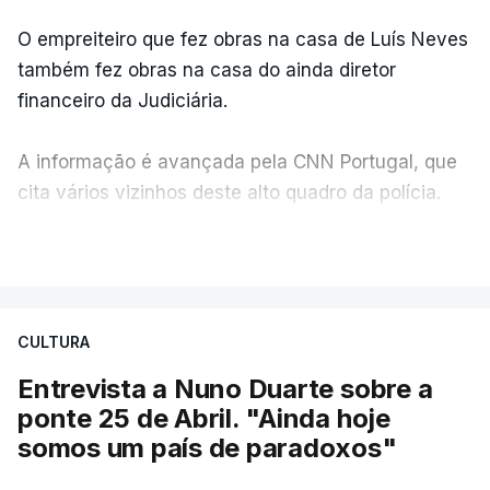
O empreiteiro que fez obras na casa de Luís Neves
também fez obras na casa do ainda diretor
financeiro da Judiciária.
A informação é avançada pela CNN Portugal, que
cita vários vizinhos deste alto quadro da polícia.
VER MAIS
Foi o diretor financeiro, Álvaro Pires, que assumiu a
responsabilidade de sugerir as instalações da
Construbarcelos para acolher um atrelado
CULTURA
apreendido numa operação de droga.
Entrevista a Nuno Duarte sobre a
ponte 25 de Abril. "Ainda hoje
somos um país de paradoxos"