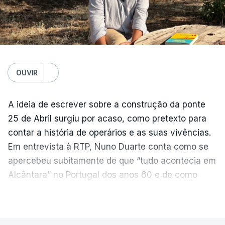
OUVIR
A ideia de escrever sobre a construção da ponte
25 de Abril surgiu por acaso, como pretexto para
contar a história de operários e as suas vivências.
Em entrevista à RTP, Nuno Duarte conta como se
apercebeu subitamente de que “tudo acontecia em
Alcântara” no Portugal dos anos 60 e de como
poderia incluir esta obra marcante na ficção. Hoje,
VER MAIS
quando passa pelo aço de cor avermelhada que
faz a ligação entre as duas margens do Tejo, sorri