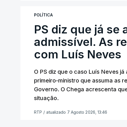
disciplinar, por não ter qualquer element
POLÍTICA
PS diz que já se 
ARTIGOS RELACIONADOS
Empreiteiro da Co
admissível. As r
diretor financeiro 
com Luís Neves
atualizado 7 Agosto 20
O PS diz que o caso Luís Neves já a
Empreiteiro que f
trabalhou para o d
primeiro-ministro que assuma as 
atualizado 7 Agosto 20
Governo. O Chega acrescenta que
situação.
RTP
/
atualizado 7 Agosto 2026, 13:46