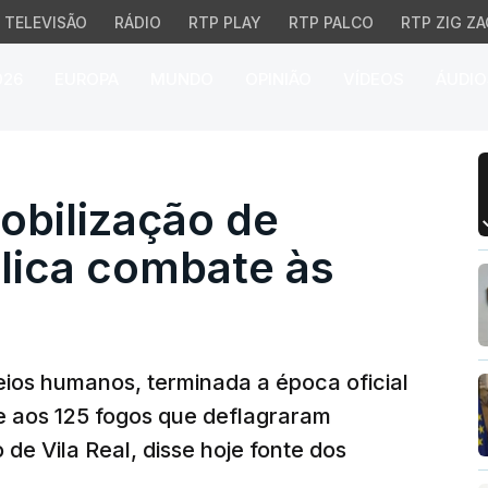
TELEVISÃO
RÁDIO
RTP PLAY
RTP PALCO
RTP ZIG ZA
026
EUROPA
MUNDO
OPINIÃO
VÍDEOS
ÁUDIO
bilização de bombeiros
obilização de
lica combate às
eios humanos, terminada a época oficial
e aos 125 fogos que deflagraram
 de Vila Real, disse hoje fonte dos