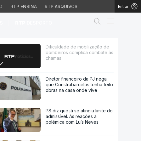
G
RTP ENSINA
RTP ARQUIVOS
Entrar
Abrir campo de
|
S
RTP
DESPORTO
 complica combate às 
Dificuldade de mobilização de
bombeiros complica combate às
chamas
Diretor financeiro da PJ nega
que Construbarcelos tenha feito
obras na casa onde vive
PS diz que já se atingiu limite do
admissível. As reações à
polémica com Luís Neves