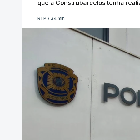
que a Construbarcelos tenha reali
RTP
/
34 min.