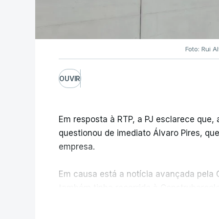
Foto: Rui 
OUVIR
Em resposta à RTP, a PJ esclarece que,
questionou de imediato Álvaro Pires, qu
empresa.
Em causa está a notícia avançada pela C
também tinha recorrido à Construbarcelo
V
A Judiciária adianta ainda que não orde