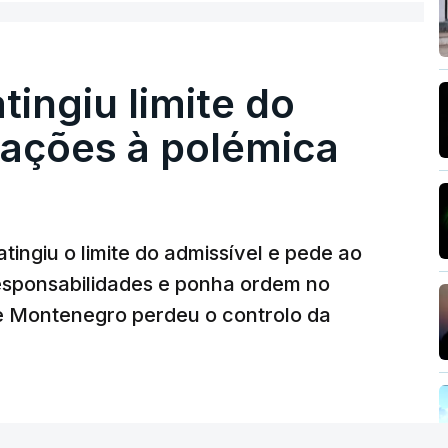
o que indicie a realização dessas obras.
atingiu limite do
nstrubarcelos também fez obras na casa do
eações à polémica
da PJ
26, 14:25
tingiu o limite do admissível e pede ao
ez obras na casa de Luís Neves também
iretor financeiro da PJ
responsabilidades e ponha ordem no
26, 14:26
 Montenegro perdeu o controlo da