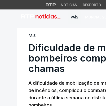
NOTÍCIAS
DESPORTO
PAÍS
MUNDIAL 2
Dificuldade de mo
PAÍS
Dificuldade de m
bombeiros comp
chamas
A dificuldade de mobilização de m
de incêndios, complicou o combat
durante a última semana no distrito
bombeiros.