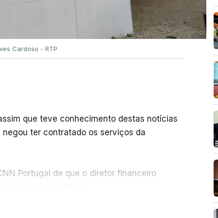
Alves Cardoso - RTP
 assim que teve conhecimento destas notícias
e negou ter contratado os serviços da
NN Portugal de que o diretor financeiro
s, tal como Luís Neves.
ER MAIS
nou a abertura de qualquer processo