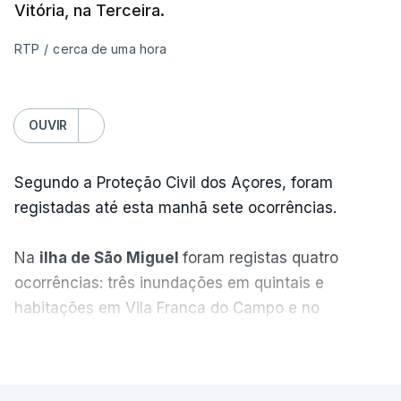
Vitória, na Terceira.
RTP
/
cerca de uma hora
OUVIR
Segundo a Proteção Civil dos Açores, foram
registadas até esta manhã sete ocorrências.
Na
ilha de São Miguel
foram registas quatro
ocorrências: três inundações em quintais e
habitações em Vila Franca do Campo e no
Nordeste uma inundação numa casa.
VER MAIS
Em
São Jorge
houve duas: na freguesia da