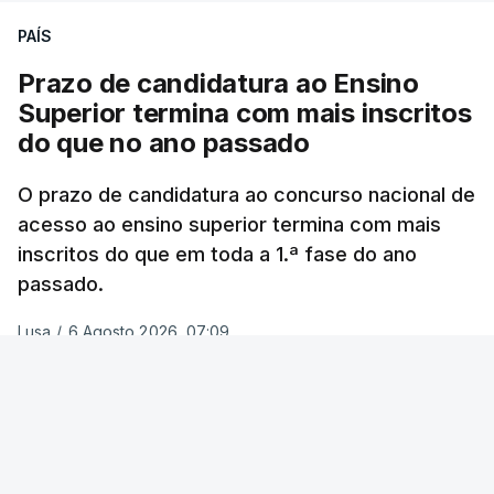
Urzelina, no concelho de Velas, foi registada uma
PAÍS
inundação numa habitação e houve um
deslizamento de terras numa estrada nos Nortes,
Prazo de candidatura ao Ensino
que entretanto já foi parcialmente desobstruída.
Superior termina com mais inscritos
do que no ano passado
Na
Terceira
, na Praia da Vitória, o mau tempo
deixou o parque de campismo sem condições
O prazo de candidatura ao concurso nacional de
acesso ao ensino superior termina com mais
foram por isso realojadas 67 pessoas no parque de
inscritos do que em toda a 1.ª fase do ano
estacionamento da escola profissional, como
passado.
explicou à RTP Antena 1 Vânia Ferreira, presidente
da Câmara Municipal da Praia da Vitória.
Lusa
/
6 Agosto 2026, 07:09
ERRO
100
ERROR ON HTML5 MEDIA ELEMENT