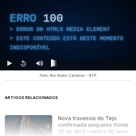
ERRO
100
ERROR ON HTML5 MEDIA ELEMENT
ESTE CONTEÚDO ESTÁ NESTE MOMENTO
INDISPONÍVEL
Foto: Rui Alves Cardoso - RTP
ARTIGOS RELACIONADOS
Nova travessia do Tejo
confirmada enquanto Ponte
25 de Abril celebra 60 anos