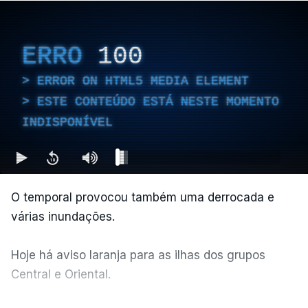
ERRO
100
ERROR ON HTML5 MEDIA ELEMENT
ESTE CONTEÚDO ESTÁ NESTE MOMENTO
INDISPONÍVEL
O temporal provocou também uma derrocada e
várias inundações.
Hoje há aviso laranja para as ilhas dos grupos
Central e Oriental.