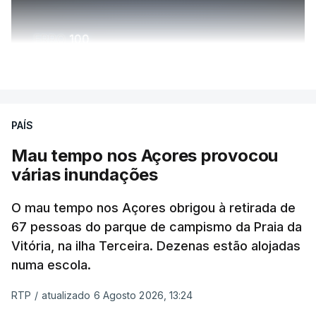
ERRO
100
ERROR ON HTML5 MEDIA ELEMENT
VER MAIS
ESTE CONTEÚDO ESTÁ NESTE
MOMENTO INDISPONÍVEL
PAÍS
Mau tempo nos Açores provocou
várias inundações
O mau tempo nos Açores obrigou à retirada de
67 pessoas do parque de campismo da Praia da
Vitória, na ilha Terceira. Dezenas estão alojadas
numa escola.
RTP
/
atualizado 6 Agosto 2026, 13:24