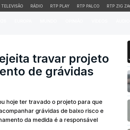
TELEVISÃO
RÁDIO
RTP PLAY
RTP PALCO
RTP ZIG ZA
026
EUROPA
MUNDO
OPINIÃO
VÍDEOS
ÁUDIO
eita travar projeto de
jeita travar projeto
nto de grávidas
u hoje ter travado o projeto para que
acompanhar grávidas de baixo risco e
hamento da medida é a responsável