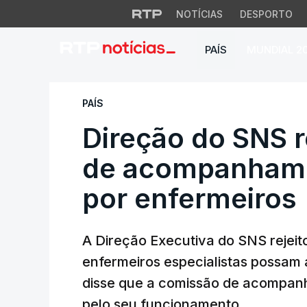
NOTÍCIAS
DESPORTO
PAÍS
MUNDIAL 2
Direção do SNS rej
PAÍS
Direção do SNS re
de acompanhame
por enfermeiros
A Direção Executiva do SNS rejeito
enfermeiros especialistas possam 
disse que a comissão de acompan
pelo seu funcionamento.