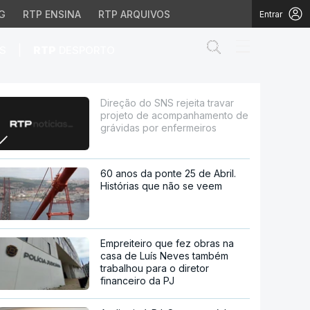
G
RTP ENSINA
RTP ARQUIVOS
Entrar
Abrir campo de
|
S
RTP
DESPORTO
 acompanhamento de grá
Direção do SNS rejeita travar
projeto de acompanhamento de
grávidas por enfermeiros
60 anos da ponte 25 de Abril.
Histórias que não se veem
Empreiteiro que fez obras na
casa de Luís Neves também
trabalhou para o diretor
financeiro da PJ