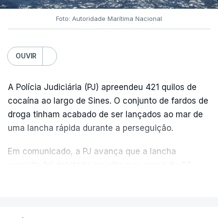
Foto: Autoridade Marítima Nacional
OUVIR
A Polícia Judiciária (PJ) apreendeu 421 quilos de
cocaína ao largo de Sines. O conjunto de fardos de
droga tinham acabado de ser lançados ao mar de
uma lancha rápida durante a perseguição.
Em comunicado, a PJ avança que a lancha
suspeita foi detetada em alto mar, cerca de 60
milhas náuticas ao largo de Sines.
VER MAIS
A apreensão aconteceu na tarde desta sexta-feira,
desencadeando uma ação de prevenção