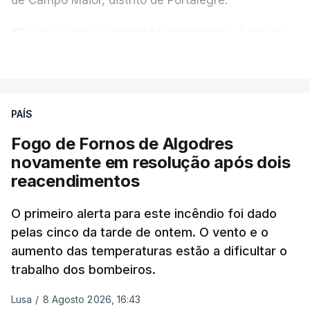
"Eu sou contra a imigração clandestina, é preciso
combater ferozmente a imigração ilegal,
VER MAIS
precisamos de regular a nossa imigração e
precisamos de defender as nossas fronteiras e
nada disto é incompatível com tratarmos com
PAÍS
dignidade as pessoas, designadamente menores e
Fogo de Fornos de Algodres
crianças", acrescentou.
novamente em resolução após dois
reacendimentos
António José Seguro mostrou dúvidas sobre se é
garantido o superior interesse da criança.
O primeiro alerta para este incêndio foi dado
pelas cinco da tarde de ontem. O vento e o
aumento das temperaturas estão a dificultar o
trabalho dos bombeiros.
ERRO
100
ERROR ON HTML5 MEDIA ELEMENT
Lusa
/
8 Agosto 2026, 16:43