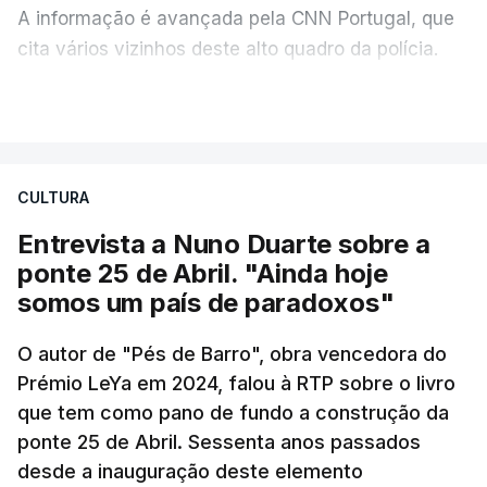
A informação é avançada pela CNN Portugal, que
cita vários vizinhos deste alto quadro da polícia.
VER MAIS
Foi o diretor financeiro, Álvaro Pires, que assumiu a
responsabilidade de sugerir as instalações da
Construbarcelos para acolher um atrelado
CULTURA
apreendido numa operação de droga.
Entrevista a Nuno Duarte sobre a
ponte 25 de Abril. "Ainda hoje
somos um país de paradoxos"
O autor de "Pés de Barro", obra vencedora do
Prémio LeYa em 2024, falou à RTP sobre o livro
que tem como pano de fundo a construção da
ponte 25 de Abril. Sessenta anos passados
desde a inauguração deste elemento