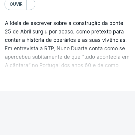
OUVIR
A ideia de escrever sobre a construção da ponte
25 de Abril surgiu por acaso, como pretexto para
contar a história de operários e as suas vivências.
Em entrevista à RTP, Nuno Duarte conta como se
apercebeu subitamente de que “tudo acontecia em
Alcântara” no Portugal dos anos 60 e de como
poderia incluir esta obra marcante na ficção. Hoje,
VER MAIS
quando passa pelo aço de cor avermelhada que
faz a ligação entre as duas margens do Tejo, sorri
e reconhece como a ponte mudou a sua vida de
PAÍS
forma inesperada, através da literatura.
Ponte 25 de Abril celebra seis
Em
“Pés de Barro”,
lê-se a história ficcionada de
décadas
como se produziu esta grande infraestrutura, à