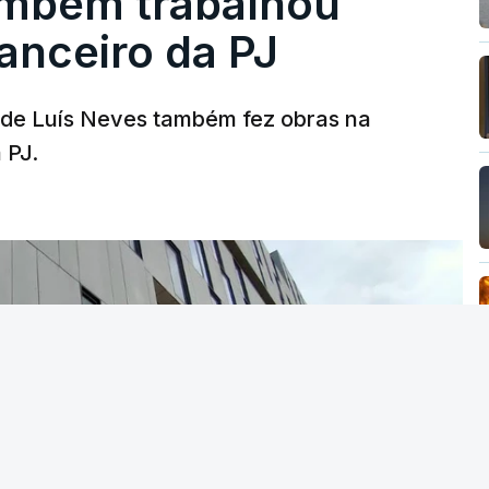
ambém trabalhou
nanceiro da PJ
a de Luís Neves também fez obras na
 PJ.