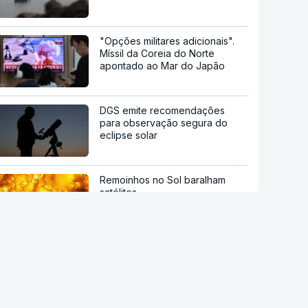
"Opções militares adicionais".
Míssil da Coreia do Norte
apontado ao Mar do Japão
DGS emite recomendações
para observação segura do
eclipse solar
Remoinhos no Sol baralham
satélites
Hipertensão, diabetes e tabaco.
Cientistas identificam três
fatores a controlar para atrasar
a demência