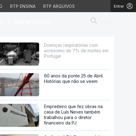
G
RTP ENSINA
RTP ARQUIVOS
Entrar
Abrir campo de
|
S
RTP
DESPORTO
7% de mortes em Portu
Doenças respiratórias com
acréscimo de 7% de mortes em
Portugal
60 anos da ponte 25 de Abril.
Histórias que não se veem
Empreiteiro que fez obras na
casa de Luís Neves também
trabalhou para o diretor
financeiro da PJ