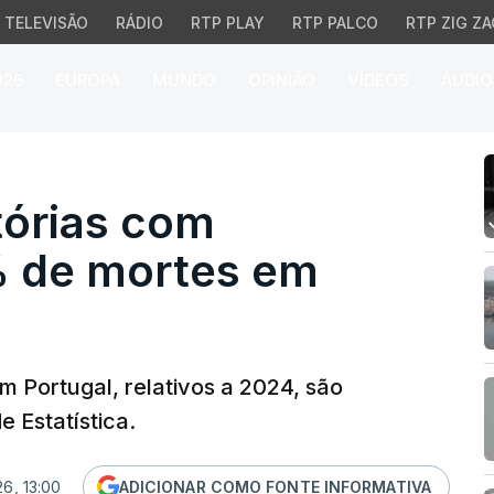
TELEVISÃO
RÁDIO
RTP PLAY
RTP PALCO
RTP ZIG ZA
026
EUROPA
MUNDO
OPINIÃO
VÍDEOS
ÁUDIO
rias com acréscimo de 
tórias com
% de mortes em
m Portugal, relativos a 2024, são
e Estatística.
6, 13:00
ADICIONAR COMO FONTE INFORMATIVA