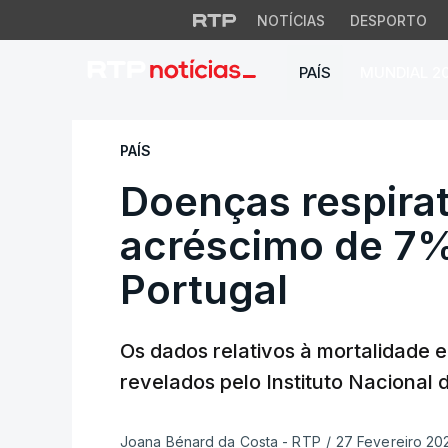
NOTÍCIAS
DESPORTO
PAÍS
MUNDIAL 2
Doenças respirató
PAÍS
Doenças respira
acréscimo de 7
Portugal
Os dados relativos à mortalidade e
revelados pelo Instituto Nacional d
Joana Bénard da Costa - RTP
/
27 Fevereiro 202