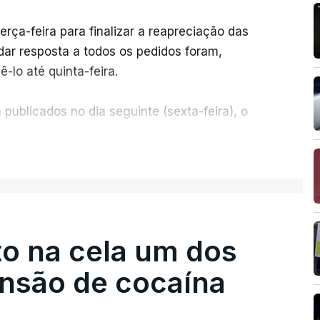
erça-feira para finalizar a reapreciação das
ar resposta a todos os pedidos foram,
-lo até quinta-feira.
publicados no dia seguinte (sexta-feira), o
ER MAIS
e 50 por cento dos mais de 20 mil pedidos de
voz da Missão Escola Pública, tem dúvidas de
.
o na cela um dos
os dias, apercebamo-nos que ainda estão a
preciações"
, disse a professora à agência
ensão de cocaína
ermos a totalidade das reapreciações na