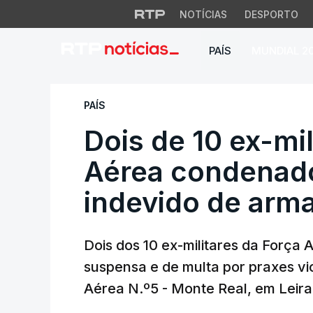
NOTÍCIAS
DESPORTO
PAÍS
MUNDIAL 2
Dois de 10 ex-mili
PAÍS
Dois de 10 ex-mil
Aérea condenado
indevido de arm
Dois dos 10 ex-militares da Força
suspensa e de multa por praxes vi
Aérea N.º5 - Monte Real, em Leira