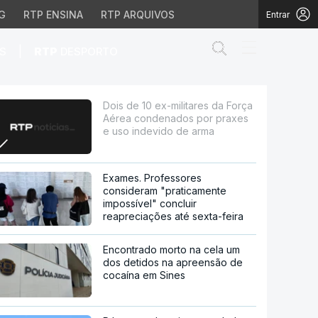
G
RTP ENSINA
RTP ARQUIVOS
Entrar
Abrir campo de
|
S
RTP
DESPORTO
ondenados por praxes e 
Dois de 10 ex-militares da Força
Aérea condenados por praxes
e uso indevido de arma
Exames. Professores
consideram "praticamente
impossível" concluir
reapreciações até sexta-feira
Encontrado morto na cela um
dos detidos na apreensão de
cocaína em Sines