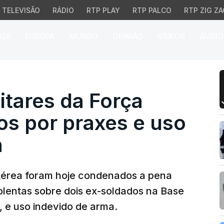
TELEVISÃO
RÁDIO
RTP PLAY
RTP PALCO
RTP ZIG ZA
026
EUROPA
MUNDO
OPINIÃO
VÍDEOS
ÁUDIO
tares da Força Aérea c
itares da Força
s por praxes e uso
a
 Aérea foram hoje condenados a pena
olentas sobre dois ex-soldados na Base
, e uso indevido de arma.