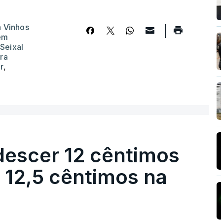
a Vinhos
ém
Seixal
ra
r
,
descer 12 cêntimos
r 12,5 cêntimos na