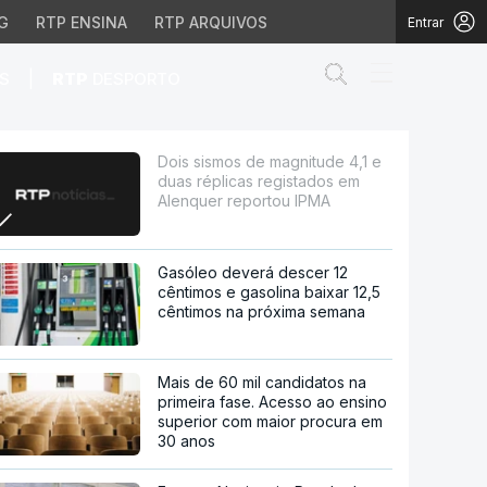
G
RTP ENSINA
RTP ARQUIVOS
Entrar
Abrir campo de
|
S
RTP
DESPORTO
icas registados em Ale
Dois sismos de magnitude 4,1 e
duas réplicas registados em
Alenquer reportou IPMA
Gasóleo deverá descer 12
cêntimos e gasolina baixar 12,5
cêntimos na próxima semana
Mais de 60 mil candidatos na
primeira fase. Acesso ao ensino
superior com maior procura em
30 anos