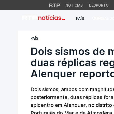
NOTÍCIAS
DESPORTO
PAÍS
MUNDIAL 2
Dois sismos de mag
PAÍS
Dois sismos de m
duas réplicas re
Alenquer report
Dois sismos, ambos com magnitude 
posteriormente, duas réplicas for
epicentro em Alenquer, no distrito 
Português do Mar e da Atmosfera 