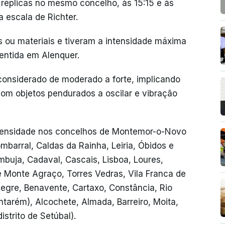
s réplicas no mesmo concelho, às 15:15 e às
a escala de Richter.
ou materiais e tiveram a intensidade máxima
sentida em Alenquer.
 considerado de moderado a forte, implicando
com objetos pendurados a oscilar e vibração
tensidade nos concelhos de Montemor-o-Novo
ombarral, Caldas da Rainha, Leiria, Óbidos e
mbuja, Cadaval, Cascais, Lisboa, Loures,
de Monte Agraço, Torres Vedras, Vila Franca de
legre, Benavente, Cartaxo, Constância, Rio
tarém), Alcochete, Almada, Barreiro, Moita,
istrito de Setúbal).