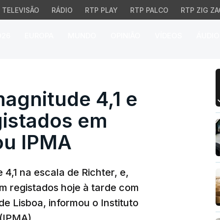
TELEVISÃO
RÁDIO
RTP PLAY
RTP PALCO
RTP ZIG ZA
026
EUROPA
MUNDO
OPINIÃO
VÍDEOS
ÁUDIO
nitude 4,1 e duas répl
agnitude 4,1 e
gistados em
ou IPMA
4,1 na escala de Richter, e,
am registados hoje à tarde com
de Lisboa, informou o Instituto
(IPMA).