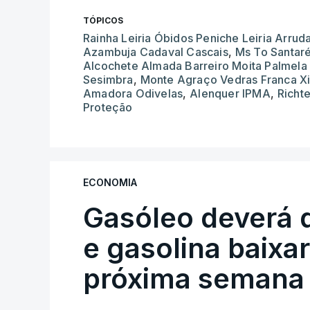
TÓPICOS
Rainha Leiria Óbidos Peniche Leiria Arrud
Azambuja Cadaval Cascais
,
Ms To Santar
Alcochete Almada Barreiro Moita Palmela 
Sesimbra
,
Monte Agraço Vedras Franca Xi
Amadora Odivelas
,
Alenquer IPMA
,
Richte
Proteção
ECONOMIA
Gasóleo deverá 
e gasolina baixa
próxima semana