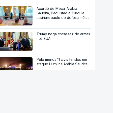
Acordo de Meca. Arábia
Saudita, Paquistão e Turquia
assinam pacto de defesa mútua
Trump nega escassez de armas
nos EUA
Pelo menos 11 civis feridos em
ataque Huthi na Arábia Saudita
"O rosto foi desfigurado".
Regime talibã inaugurou uma
nova era de mulheres
assassinadas
Meta multada em 492 milhões