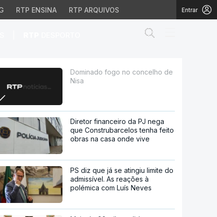
G
RTP ENSINA
RTP ARQUIVOS
Entrar
Abrir campo de
|
S
RTP
DESPORTO
Dominado fogo no concelho de
Nisa
Diretor financeiro da PJ nega
que Construbarcelos tenha feito
obras na casa onde vive
PS diz que já se atingiu limite do
admissível. As reações à
polémica com Luís Neves