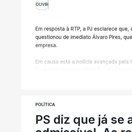
OUVIR
Em resposta à RTP, a PJ esclarece que,
questionou de imediato Álvaro Pires, qu
empresa.
Em causa está a notícia avançada pela C
também tinha recorrido à Construbarcelo
V
A Judiciária adianta ainda que não orde
disciplinar, por não ter qualquer element
POLÍTICA
PS diz que já se 
ARTIGOS RELACIONADOS
Empreiteiro da Co