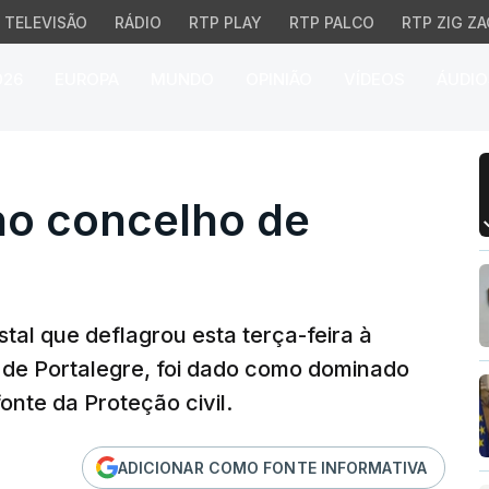
TELEVISÃO
RÁDIO
RTP PLAY
RTP PALCO
RTP ZIG ZA
026
EUROPA
MUNDO
OPINIÃO
VÍDEOS
ÁUDIO
concelho de Nisa
o concelho de
al que deflagrou esta terça-feira à
o de Portalegre, foi dado como dominado
onte da Proteção civil.
ADICIONAR COMO FONTE INFORMATIVA