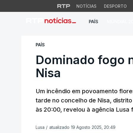
NOTÍCIAS
DESPORTO
PAÍS
MUNDIAL 2
Dominado fogo no 
PAÍS
Dominado fogo n
Nisa
Um incêndio em povoamento florest
tarde no concelho de Nisa, distrit
às 20:00, revelou à agência Lusa f
Lusa
/
atualizado 19 Agosto 2025, 20:49