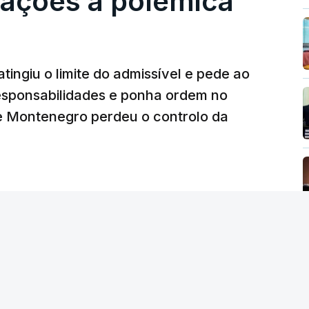
eações à polémica
da PJ
26, 14:25
tingiu o limite do admissível e pede ao
ez obras na casa de Luís Neves também
iretor financeiro da PJ
responsabilidades e ponha ordem no
26, 14:26
 Montenegro perdeu o controlo da