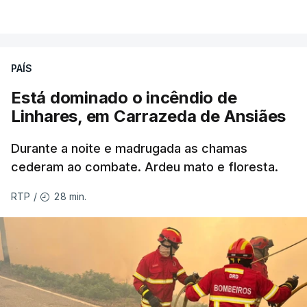
VER MAIS
Éum cenário de terror, descreve o primeiro-ministro
da Columbia Britânica, David Iby.
PAÍS
Está dominado o incêndio de
ERRO
100
Linhares, em Carrazeda de Ansiães
ERROR ON HTML5 MEDIA ELEMENT
Durante a noite e madrugada as chamas
ESTE CONTEÚDO ESTÁ NESTE
cederam ao combate. Ardeu mato e floresta.
MOMENTO INDISPONÍVEL
28 min.
RTP
/
As autoridades canadianas estimam que vai levar
dias ou semanas para controlar o fogo. Mais de
dois mil operacionais estão no terreno no combate