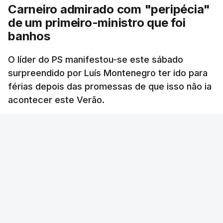
Carneiro admirado com "peripécia"
de um primeiro-ministro que foi
banhos
O líder do PS manifestou-se este sábado
surpreendido por Luís Montenegro ter ido para
férias depois das promessas de que isso não ia
acontecer este Verão.
RTP
/
atualizado 8 Agosto 2026, 21:26
ERRO
100
ERROR ON HTML5 MEDIA ELEMENT
ESTE CONTEÚDO ESTÁ NESTE MOMENTO