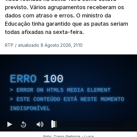
previsto. Vários agrupamentos receberam os
dados com atraso e erros. O ministro da
Educação tinha garantido que as pautas seriam
todas afixadas na sexta-feira.
RTP
/
atualizado 8 Agosto 2026, 21:10
ERRO
100
ERROR ON HTML5 MEDIA ELEMENT
ESTE CONTEÚDO ESTÁ NESTE MOMENTO
INDISPONÍVEL
Foto: Tiago Petinga - Lusa