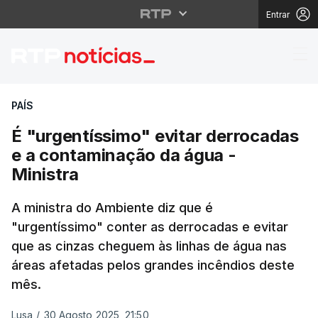
Entrar
É "urgentíssimo" evita
PAÍS
É "urgentíssimo" evitar derrocadas
e a contaminação da água -
Ministra
A ministra do Ambiente diz que é
"urgentíssimo" conter as derrocadas e evitar
que as cinzas cheguem às linhas de água nas
áreas afetadas pelos grandes incêndios deste
mês.
Lusa
/
30 Agosto 2025, 21:50