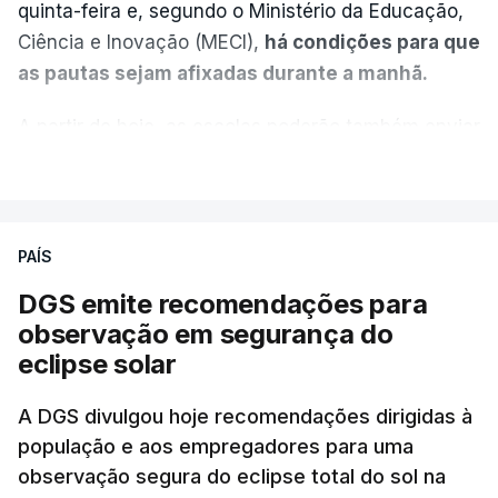
quinta-feira e, segundo o Ministério da Educação,
Ciência e Inovação (MECI),
há condições para que
as pautas sejam afixadas durante a manhã.
A partir de hoje, as escolas poderão também enviar
aos alunos as versões digitalizadas das respetivas
VER MAIS
provas classificadas, à semelhança do que
aconteceu durante a 1.ª fase.
PAÍS
Em anos anteriores, a consulta das provas
DGS emite recomendações para
dependia da apresentação de um requerimento,
observação em segurança do
mas o Governo decidiu, a partir deste ano,
eclipse solar
disponibilizar a cópia dos exames classificados a
todos os estudantes para "reforçar a transparência
A DGS divulgou hoje recomendações dirigidas à
e rigor do processo" devido às falhas na
população e aos empregadores para uma
classificação eletrónica.
observação segura do eclipse total do sol na