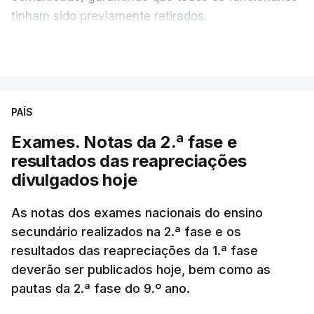
tinham sido previamente retirados.
Segundo o governador regional, Denis Pasler, três
VER MAIS
drones caíram hoje sobre o telhado do centro
logístico, sem deixar vítimas.
PAÍS
Desde meados de julho, a Ucrânia atingiu cerca de
Exames. Notas da 2.ª fase e
20 instalações pertencentes à Wildberries --- uma
resultados das reapreciações
plataforma de comércio online muito popular,
divulgados hoje
frequentemente chamada de "Amazon russa" ---
espalhadas por quase toda a Rússia e na Crimeia
As notas dos exames nacionais do ensino
anexada.
secundário realizados na 2.ª fase e os
resultados das reapreciações da 1.ª fase
Os primeiros ataques, ocorridos na noite de 17 para
deverão ser publicados hoje, bem como as
18 de julho, fizeram oito mortos e quase 90 feridos
pautas da 2.ª fase do 9.º ano.
em instalações nas regiões de Moscovo e Tambov
(centro-oeste).