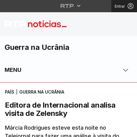
Entrar
Editora de Internaciona
Guerra na Ucrânia
MENU
PAÍS
|
GUERRA NA UCRÂNIA
Editora de Internacional analisa
visita de Zelensky
Márcia Rodrigues esteve esta noite no
Telejornal para fazer uma análise à visita do