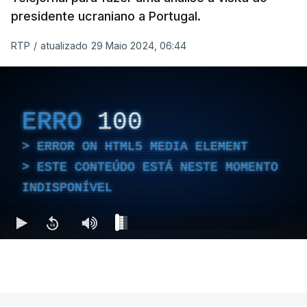
presidente ucraniano a Portugal.
RTP
/
atualizado 29 Maio 2024, 06:44
ERRO
100
ERROR ON HTML5 MEDIA ELEMENT
ESTE CONTEÚDO ESTÁ NESTE MOMENTO
INDISPONÍVEL