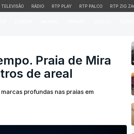
TELEVISÃO
RÁDIO
RTP PLAY
RTP PALCO
RTP ZIG ZA
026
EUROPA
MUNDO
OPINIÃO
VÍDEOS
ÁUDIO
po. Praia de Mira perde
empo. Praia de Mira
tros de areal
marcas profundas nas praias em