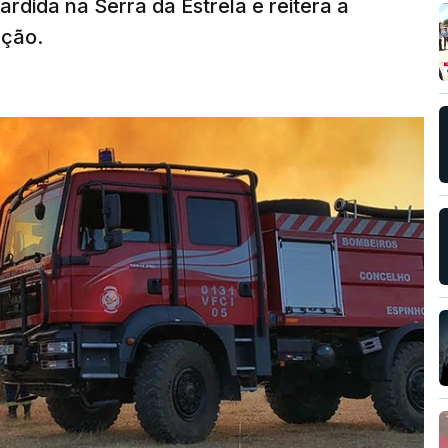
rdida na Serra da Estrela e reitera a
nção.