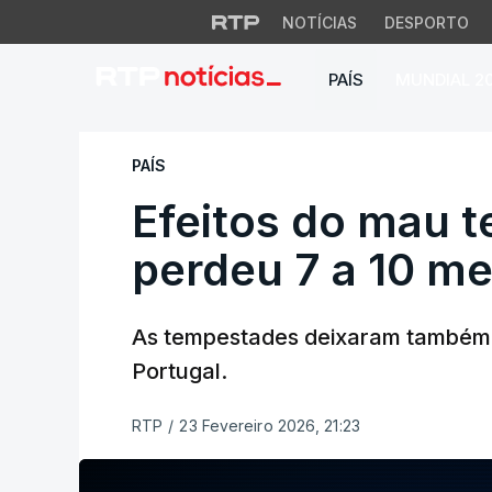
NOTÍCIAS
DESPORTO
PAÍS
MUNDIAL 2
Efeitos do mau tem
PAÍS
Efeitos do mau t
perdeu 7 a 10 me
As tempestades deixaram também 
Portugal.
RTP
/
23 Fevereiro 2026, 21:23