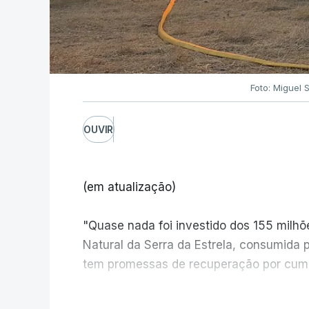
Foto: Miguel 
OUVIR
(em atualização)
"Quase nada foi investido dos 155 milh
Natural da Serra da Estrela, consumida 
tem promessas de recuperação por cump
V