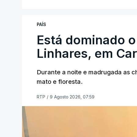
PAÍS
Está dominado o
ERRO
100
ERROR ON HTML5 MEDIA ELEMEN
Linhares, em Ca
ESTE CONTEÚDO ESTÁ NESTE MO
Durante a noite e madrugada as 
mato e floresta.
RTP
/
9 Agosto 2026, 07:59