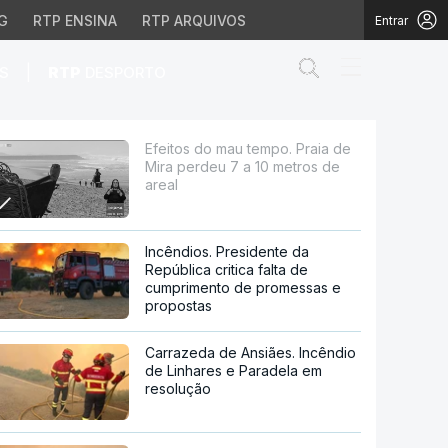
G
RTP ENSINA
RTP ARQUIVOS
Entrar
Abrir campo de
|
S
RTP
DESPORTO
u 7 a 10 metros de area
Efeitos do mau tempo. Praia de
Mira perdeu 7 a 10 metros de
areal
Incêndios. Presidente da
República critica falta de
cumprimento de promessas e
propostas
Carrazeda de Ansiães. Incêndio
de Linhares e Paradela em
resolução