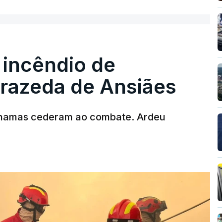
 incêndio de
T
rrazeda de Ansiães
MENTO INDISPONÍVEL
chamas cederam ao combate. Ardeu