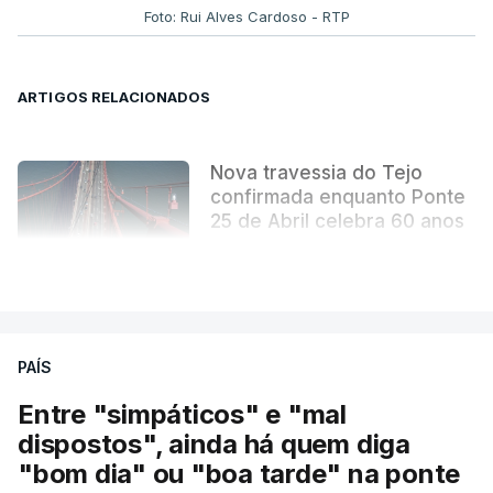
tornou indissociável da obra arquitetónica que
Foto: Rui Alves Cardoso - RTP
mudou para sempre a paisagem da capital.
ARTIGOS RELACIONADOS
Nova travessia do Tejo
confirmada enquanto Ponte
25 de Abril celebra 60 anos
atualizado 6 Agosto 2026, 13:02
VER MAIS
PAÍS
Entre "simpáticos" e "mal
dispostos", ainda há quem diga
"bom dia" ou "boa tarde" na ponte