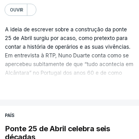
OUVIR
A ideia de escrever sobre a construção da ponte
25 de Abril surgiu por acaso, como pretexto para
contar a história de operários e as suas vivências.
Em entrevista à RTP, Nuno Duarte conta como se
apercebeu subitamente de que “tudo acontecia em
Alcântara” no Portugal dos anos 60 e de como
poderia incluir esta obra marcante na ficção. Hoje,
VER MAIS
quando passa pelo aço de cor avermelhada que
faz a ligação entre as duas margens do Tejo, sorri
e reconhece como a ponte mudou a sua vida de
PAÍS
forma inesperada, através da literatura.
Ponte 25 de Abril celebra seis
Em
“Pés de Barro”,
lê-se a história ficcionada de
décadas