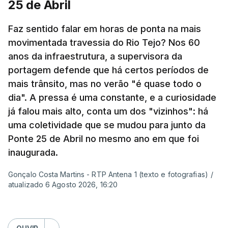
25 de Abril
Pergunta: O que é que o levou a querer escrever
Faz sentido falar em horas de ponta na mais
este livro? O que é que o inspirou? Porque é que
movimentada travessia do Rio Tejo? Nos 60
se interessou pela história da construção da
anos da infraestrutura, a supervisora da
ponte?
portagem defende que há certos períodos de
mais trânsito, mas no verão "é quase todo o
Resposta:
A ponte a mim sempre me fascinou
dia". A pressa é uma constante, e a curiosidade
muito porque é sinónimo de férias. Morava em
já falou mais alto, conta um dos "vizinhos": há
Sintra e na altura, há 40 anos, atravessar a ponte
uma coletividade que se mudou para junto da
para a outra margem era uma aventura. Portanto, a
Ponte 25 de Abril no mesmo ano em que foi
ponte sempre exerceu esse fascínio. Passar a
inaugurada.
ponte era passar para outro mundo. Normalmente,
Gonçalo Costa Martins - RTP Antena 1 (texto e fotografias)
/
um mundo de férias, uma coisa sempre boa.
atualizado 6 Agosto 2026, 16:20
O livro surgiu de histórias que se passavam num
quadro operário, portanto eu precisava de uma