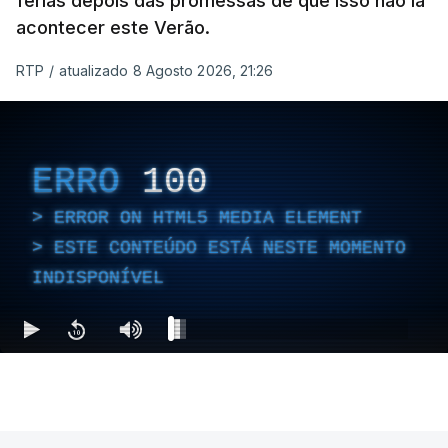
férias depois das promessas de que isso não ia
acontecer este Verão.
RTP
/
atualizado 8 Agosto 2026, 21:26
ERRO
100
ERROR ON HTML5 MEDIA ELEMENT
ESTE CONTEÚDO ESTÁ NESTE MOMENTO
INDISPONÍVEL