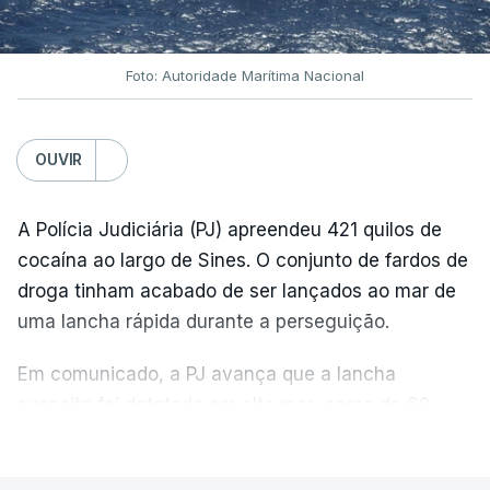
Foto: Autoridade Marítima Nacional
OUVIR
A Polícia Judiciária (PJ) apreendeu 421 quilos de
cocaína ao largo de Sines. O conjunto de fardos de
droga tinham acabado de ser lançados ao mar de
uma lancha rápida durante a perseguição.
Em comunicado, a PJ avança que a lancha
suspeita foi detetada em alto mar, cerca de 60
milhas náuticas ao largo de Sines.
VER MAIS
A apreensão aconteceu na tarde desta sexta-feira,