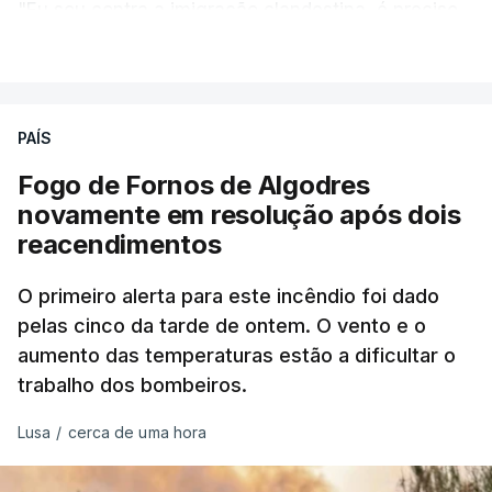
"Eu sou contra a imigração clandestina, é preciso
combater ferozmente a imigração ilegal,
VER MAIS
precisamos de regular a nossa imigração e
precisamos de defender as nossas fronteiras e
nada disto é incompatível com tratarmos com
PAÍS
dignidade as pessoas, designadamente menores e
Fogo de Fornos de Algodres
crianças", acrescentou.
novamente em resolução após dois
reacendimentos
António José Seguro mostrou dúvidas sobre se é
garantido o superior interesse da criança.
O primeiro alerta para este incêndio foi dado
pelas cinco da tarde de ontem. O vento e o
aumento das temperaturas estão a dificultar o
trabalho dos bombeiros.
ERRO
100
ERROR ON HTML5 MEDIA ELEMENT
Lusa
/
cerca de uma hora
ESTE CONTEÚDO ESTÁ NESTE