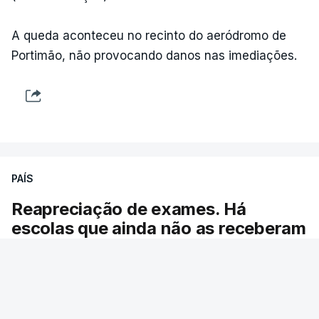
ARTIGOS RELACIONADOS
A queda aconteceu no recinto do aeródromo de
Portimão, não provocando danos nas imediações.
"Lei do Retorno".
Comunidades estrangeiras
em Portugal apoiam decisão
de Seguro
atualizado 8 Agosto 2026, 13:36
"Lei do Retorno". Chega
PAÍS
considera envio para TC do
diploma "tipo de atos
Reapreciação de exames. Há
políticos irresponsáveis"
escolas que ainda não as receberam
8 Agosto 2026, 10:04
O ministro da Educação garante que se
cumpriram os prazos para a entrega das pautas
Presidente envia para o
Tribunal Constitucional
com os resultados das reapreciações da
decreto sobre concessão