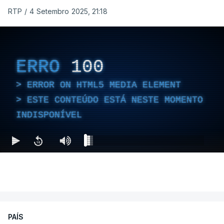
RTP
/
4 Setembro 2025, 21:18
ERRO
100
ERROR ON HTML5 MEDIA ELEMENT
ESTE CONTEÚDO ESTÁ NESTE MOMENTO
INDISPONÍVEL
PAÍS