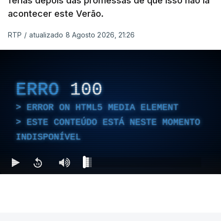
férias depois das promessas de que isso não ia
acontecer este Verão.
RTP
/
atualizado 8 Agosto 2026, 21:26
ERRO
100
ERROR ON HTML5 MEDIA ELEMENT
ESTE CONTEÚDO ESTÁ NESTE MOMENTO
INDISPONÍVEL