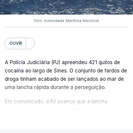
Foto: Autoridade Marítima Nacional
OUVIR
A Polícia Judiciária (PJ) apreendeu 421 quilos de
cocaína ao largo de Sines. O conjunto de fardos de
droga tinham acabado de ser lançados ao mar de
uma lancha rápida durante a perseguição.
Em comunicado, a PJ avança que a lancha
suspeita foi detetada em alto mar, cerca de 60
milhas náuticas ao largo de Sines.
VER MAIS
A apreensão aconteceu na tarde desta sexta-feira,