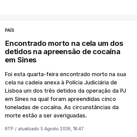
VER MAIS
publicados no dia seguinte (sexta-feira), o que
poderá não acontecer.
PAÍS
No domingo, estavam concluídos cerca de 50 por
cento dos mais de 20 mil pedidos de reapreciação,
Encontrado morto na cela um dos
mas Cristina Mota, porta-voz da Missão Escola
detidos na apreensão de cocaína
Pública, tem dúvidas de que o processo esteja
em Sines
concluído a tempo.
Foi esta quarta-feira encontrado morto na sua
cela na cadeia anexa à Polícia Judiciária de
"Durante o fim de semana e nos últimos dias,
Lisboa um dos três detidos da operação da PJ
apercebamo-nos que ainda estão a ser
em Sines na qual foram apreendidas cinco
convocados professores para reapreciações"
,
toneladas de cocaína. As circunstâncias da
disse a professora à agência Lusa.
"Será
morte estão a ser averiguadas.
praticamente impossível termos a totalidade
das reapreciações na sexta-feira".
RTP
/
atualizado 5 Agosto 2026, 18:47