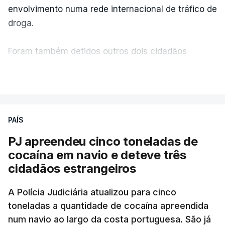
envolvimento numa rede internacional de tráfico de
classificadas e que o processo está a decorrer
droga.
"com normalidade e tranquilidade".
Foram também detidos outros dois cidadãos
c/ Lusa
estrangeiros, em situação clandestina e irregular,
VER MAIS
que se encontravam no interior do navio visado na
operação "Skydrop".
PAÍS
O elemento da tripulação encontrado morto
seria o
único detido que poderia dar mais informações
PJ apreendeu cinco toneladas de
à PJ
.
cocaína em navio e deteve três
cidadãos estrangeiros
O corpo foi encontrado pelos guardas prisionais
pelas 8h00 desta quarta-feira. A RTP apurou que
A Polícia Judiciária atualizou para cinco
toneladas a quantidade de cocaína apreendida
não existe videovigilância nas celas, mas há
num navio ao largo da costa portuguesa. São já
câmaras nos corredores das instalações.