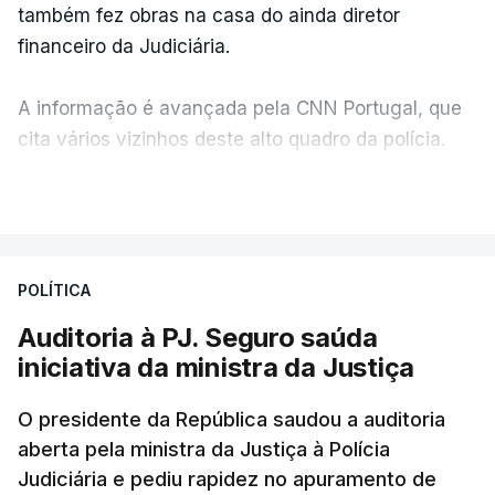
também fez obras na casa do ainda diretor
financeiro da Judiciária.
A informação é avançada pela CNN Portugal, que
cita vários vizinhos deste alto quadro da polícia.
VER MAIS
Foi o diretor financeiro, Álvaro Pires, que assumiu a
responsabilidade de sugerir as instalações da
Construbarcelos para acolher um atrelado
POLÍTICA
apreendido numa operação de droga.
Auditoria à PJ. Seguro saúda
iniciativa da ministra da Justiça
O presidente da República saudou a auditoria
aberta pela ministra da Justiça à Polícia
Judiciária e pediu rapidez no apuramento de