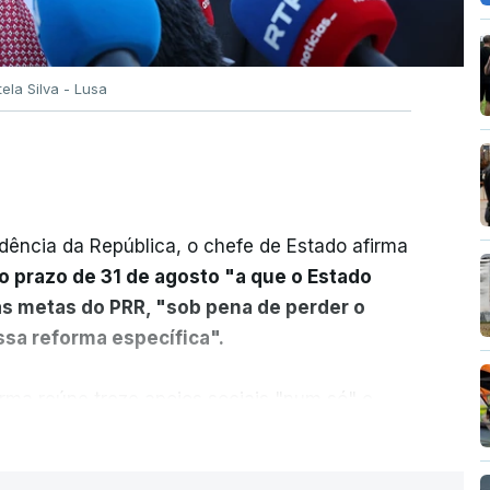
tela Silva - Lusa
dência da República, o chefe de Estado afirma
o prazo de 31 de agosto "a que o Estado
as metas do PRR, "sob pena de perder o
sa reforma específica".
rma reúne treze apoios sociais "num só" e
 mais justo e transparente".
ER MAIS