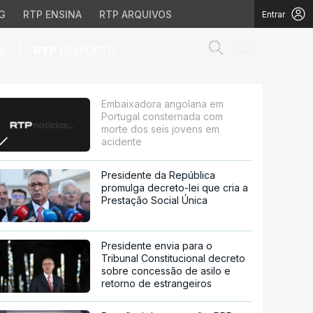
G
RTP ENSINA
RTP ARQUIVOS
Entrar
Abrir campo de
|
S
RTP
DESPORTO
rnada com morte dos s
Embaixadora angolana em
Portugal consternada com
morte dos seis jovens em
acidente
Presidente da República
promulga decreto-lei que cria a
Prestação Social Única
Presidente envia para o
Tribunal Constitucional decreto
sobre concessão de asilo e
retorno de estrangeiros