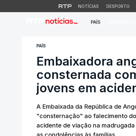
NOTÍCIAS
DESPORTO
PAÍS
MUNDIAL 2
Embaixadora angol
PAÍS
Embaixadora ang
consternada com
jovens em acide
A Embaixada da República de Ango
"consternação" ao falecimento dos
acidente de viação na madrugada
as condolências às famílias.