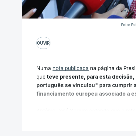
Foto: Es
OUVIR
Numa
nota publicada
na página da Presi
que
teve presente, para esta decisão, 
português se vinculou" para cumprir 
financiamento europeu associado a es
António José Seguro entende que a refo
pretende "tornar o sistema mais simples,
V