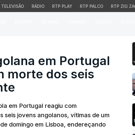
TELEVISÃO
RÁDIO
RTP PLAY
RTP PALCO
RTP ZIG ZA
026
EUROPA
MUNDO
OPINIÃO
VÍDEOS
ÁUDIO
ana em Portugal conste
olana em Portugal
 morte dos seis
nte
la em Portugal reagiu com
 seis jovens angolanos, vítimas de um
 de domingo em Lisboa, endereçando