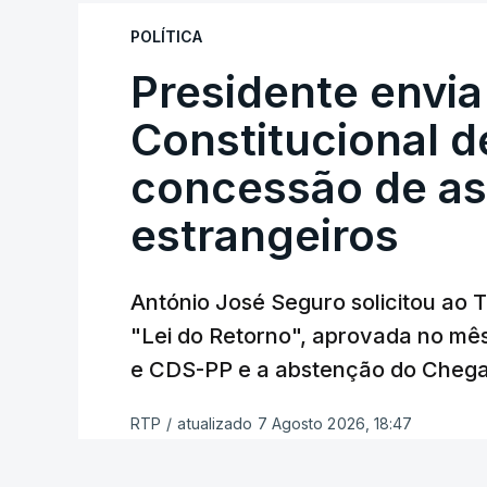
"Sempre que seja possível reduzir burocr
os apoios chegam a quem mais necessit
POLÍTICA
certa", argumenta o Presidente da Repúb
Presidente envia
Constitucional d
Assegurar que "ninguém é p
concessão de asi
estrangeiros
O Preisdente deixa, no entanto, deixa al
"deve ter como primeiro critério a p
de simplificação pode traduzir-se num
António José Seguro solicitou ao 
"Lei do Retorno", aprovada no mê
António José Seguro vinca que se
deve
e CDS-PP e a abstenção do Chega
face à situação de que hoje beneficia
situações "de maior fragilidade", como 
RTP
/
atualizado 7 Agosto 2026, 18:47
ou pessoas com deficiência.