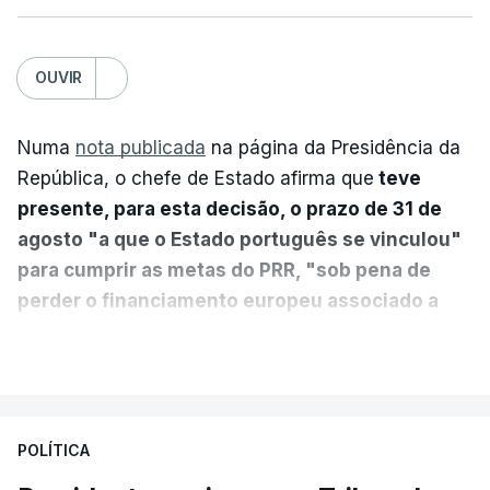
OUVIR
Numa
nota publicada
na página da Presidência da
República, o chefe de Estado afirma que
teve
presente, para esta decisão, o prazo de 31 de
agosto "a que o Estado português se vinculou"
para cumprir as metas do PRR, "sob pena de
perder o financiamento europeu associado a
essa reforma específica".
VER MAIS
António José Seguro entende que a reforma reúne
treze apoios sociais "num só" e pretende "tornar o
POLÍTICA
sistema mais simples, mais justo e transparente".