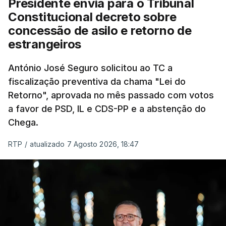
Presidente envia para o Tribunal
"Sempre que seja possível reduzir burocracias,
Constitucional decreto sobre
eliminar sobreposições e garantir que os apoios
concessão de asilo e retorno de
chegam a quem mais necessita, estaremos a dar
estrangeiros
um passo na direção certa", argumenta o
António José Seguro solicitou ao TC a
Presidente da República.
fiscalização preventiva da chama "Lei do
Retorno", aprovada no mês passado com votos
Assegurar que "ninguém é
a favor de PSD, IL e CDS-PP e a abstenção do
prejudicado"
Chega.
RTP
/
atualizado 7 Agosto 2026, 18:47
O Preisdente deixa, no entanto, deixa alguns
avisos:
uma reforma desta dimensão "deve ter
como primeiro critério a proteção das pessoas"
e "nenhum processo de simplificação pode
traduzir-se numa diminuição da proteção