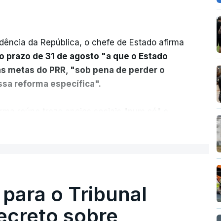
dência da República, o chefe de Estado afirma
o prazo de 31 de agosto "a que o Estado
as metas do PRR, "sob pena de perder o
sa reforma específica".
rma reúne treze apoios sociais "num só" e
 mais justo e transparente".
ER MAIS
acias, eliminar sobreposições e garantir que
a, estaremos a dar um passo na direção
lica.
 para o Tribunal
ecreto sobre
rejudicado"