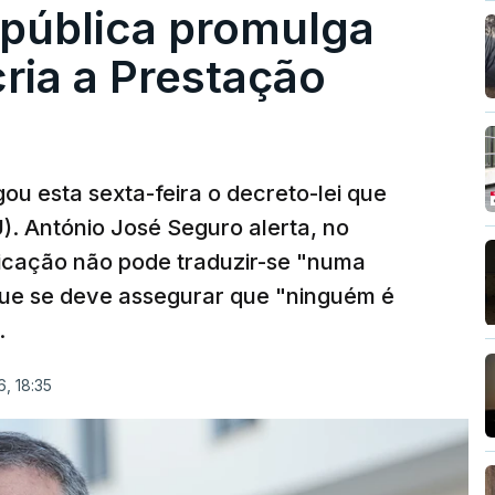
epública promulga
cria a Prestação
ou esta sexta-feira o decreto-lei que
). António José Seguro alerta, no
ficação não pode traduzir-se "numa
que se deve assegurar que "ninguém é
.
, 18:35