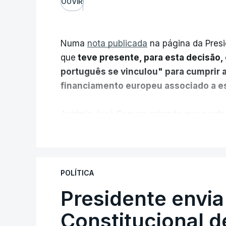
OUVIR
Numa
nota publicada
na página da Presi
que
teve presente, para esta decisão, 
português se vinculou" para cumprir 
financiamento europeu associado a es
António José Seguro entende que a refo
pretende "tornar o sistema mais simples,
V
"Sempre que seja possível reduzir burocr
os apoios chegam a quem mais necessit
POLÍTICA
certa", argumenta o Presidente da Repúb
Presidente envia
Constitucional d
Assegurar que "ninguém é p