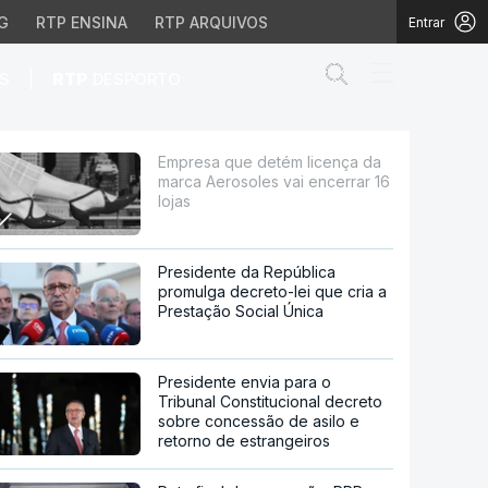
G
RTP ENSINA
RTP ARQUIVOS
Entrar
Abrir campo de
|
S
RTP
DESPORTO
oles vai encerrar 16 lo
Empresa que detém licença da
marca Aerosoles vai encerrar 16
lojas
Presidente da República
promulga decreto-lei que cria a
Prestação Social Única
Presidente envia para o
Tribunal Constitucional decreto
sobre concessão de asilo e
retorno de estrangeiros