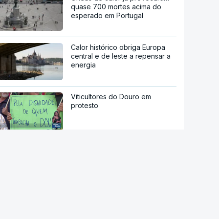
quase 700 mortes acima do
esperado em Portugal
Calor histórico obriga Europa
central e de leste a repensar a
energia
Viticultores do Douro em
protesto
Há "capacidade para
acomodar". Carris não reforça
Cais do Sodré apesar de corte
no Metro de Lisboa
Aumentou o número de pessoas
a receber apoio alimentar da
AMI