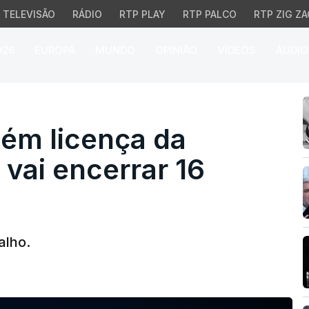
TELEVISÃO
RÁDIO
RTP PLAY
RTP PALCO
RTP ZIG ZA
026
EUROPA
MUNDO
OPINIÃO
VÍDEOS
ÁUDIO
licença da marca Aeros
ém licença da
vai encerrar 16
alho.