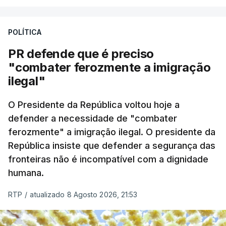
A apreensão aconteceu na tarde desta sexta-feira,
desencadeando uma ação de prevenção
POLÍTICA
desencadeada pela Polícia Judiciária, em
PR defende que é preciso
articulação com a Marinha, a Autoridade Marítima
"combater ferozmente a imigração
Nacional e a Força Aérea.
ilegal"
O ano de 2026 tem sido um ano de recordes: foi
O Presidente da República voltou hoje a
apreendida mais cocaína até ao momento de que
defender a necessidade de "combater
em todo o ano de 2025.
ferozmente" a imigração ilegal. O presidente da
A ação de prevenção visa a deteção em alto mar
República insiste que defender a segurança das
de embarcações de alta velocidade (EAV) que
fronteiras não é incompatível com a dignidade
humana.
utilizam a costa nacional para o tráfico de droga.
RTP
/
atualizado 8 Agosto 2026, 21:53
c/ Lusa