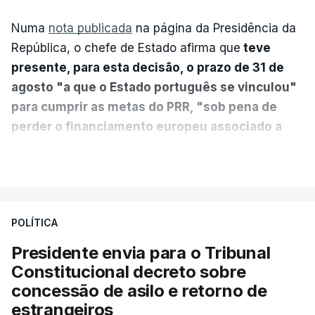
Numa
nota publicada
na página da Presidência da
República, o chefe de Estado afirma que
teve
presente, para esta decisão, o prazo de 31 de
agosto "a que o Estado português se vinculou"
para cumprir as metas do PRR, "sob pena de
perder o financiamento europeu associado a
essa reforma específica".
VER MAIS
António José Seguro entende que a reforma reúne
treze apoios sociais "num só" e pretende "tornar o
POLÍTICA
sistema mais simples, mais justo e transparente".
Presidente envia para o Tribunal
"Sempre que seja possível reduzir burocracias,
Constitucional decreto sobre
eliminar sobreposições e garantir que os apoios
concessão de asilo e retorno de
chegam a quem mais necessita, estaremos a dar
estrangeiros