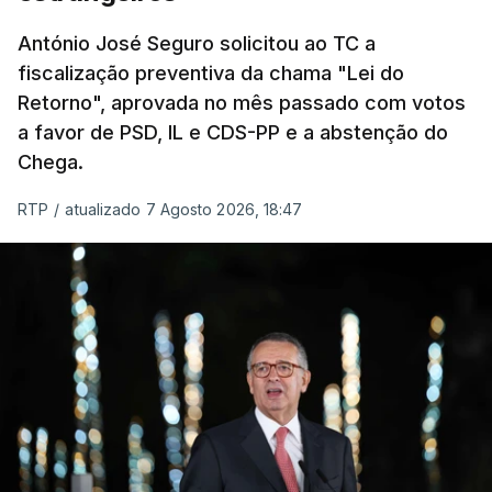
um passo na direção certa", argumenta o
António José Seguro solicitou ao TC a
Presidente da República.
fiscalização preventiva da chama "Lei do
Retorno", aprovada no mês passado com votos
Assegurar que "ninguém é
a favor de PSD, IL e CDS-PP e a abstenção do
prejudicado"
Chega.
RTP
/
atualizado 7 Agosto 2026, 18:47
O Preisdente deixa, no entanto, deixa alguns
avisos:
uma reforma desta dimensão "deve ter
como primeiro critério a proteção das pessoas"
e "nenhum processo de simplificação pode
traduzir-se numa diminuição da proteção
social".
António José Seguro vinca que se
deverá