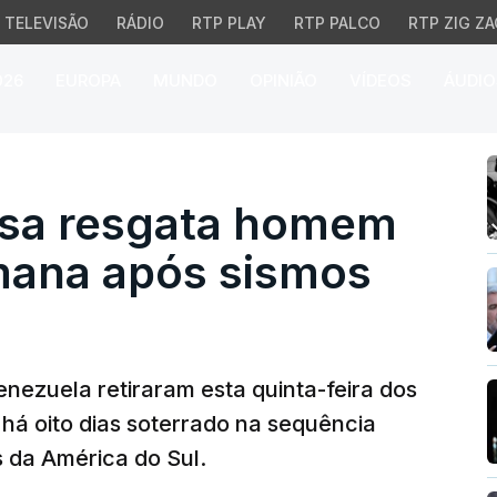
TELEVISÃO
RÁDIO
RTP PLAY
RTP PALCO
RTP ZIG ZA
026
EUROPA
MUNDO
OPINIÃO
VÍDEOS
ÁUDIO
a resgata homem mais 
esa resgata homem
mana após sismos
nezuela retiraram esta quinta-feira dos
á oito dias soterrado na sequência
 da América do Sul.