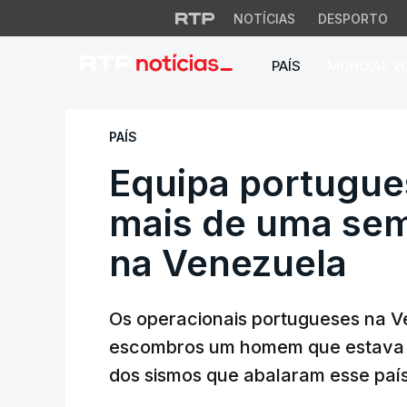
NOTÍCIAS
DESPORTO
PAÍS
MUNDIAL 2
Equipa portugues
PAÍS
Equipa portugu
mais de uma se
na Venezuela
Os operacionais portugueses na Ve
escombros um homem que estava h
dos sismos que abalaram esse país