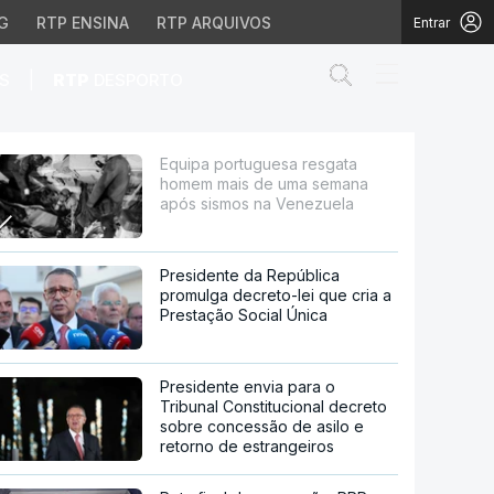
G
RTP ENSINA
RTP ARQUIVOS
Entrar
Abrir campo de
|
S
RTP
DESPORTO
de uma semana após si
Equipa portuguesa resgata
homem mais de uma semana
após sismos na Venezuela
Presidente da República
promulga decreto-lei que cria a
Prestação Social Única
Presidente envia para o
Tribunal Constitucional decreto
sobre concessão de asilo e
retorno de estrangeiros